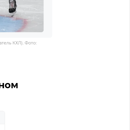
атель КХЛ). Фото:
рном