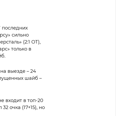
7 последних
арсу» сильно
рсталь» (2:1 ОТ),
арс» только в
б.
на выезде – 24
опущенных шайб –
е входит в топ-20
2 очка (17+15), но