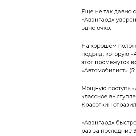
Еще не так давно 
«Авангард» уверенн
одно очко.
На хорошем положе
подряд, которую «А
этот промежуток в
«Автомобилист» (5:0
Мощную поступь «А
классное выступлен
Красоткин отразил 
«Авангард» быстро
раз за последн