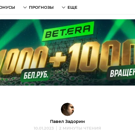
ОНУСЫ
ПРОГНОЗЫ
ЕЩЕ
Павел Задорин
10.01.2023
2 МИНУТЫ ЧТЕНИЯ