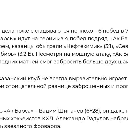
»
а дела тоже складываются неплохо – 6 побед в 
барсы» идут на серии из 4 побед подряд. «Ак Б
ем, казанцы обыграли «Нефтехимик» (3:1), «Севе
ибирь» (3:2 Б). Несмотря на мощную атаку, «Ак Б
ледних матчей смог забросить больше двух шай
казанский клуб не всегда выразительно играет 
при отрицательной разнице заброшенных и пр
«Ак Барса» – Вадим Шипачев (6+28), он даже н
ых хоккеистов КХЛ. Александр Радулов набрал 3
нь звездного форварда.