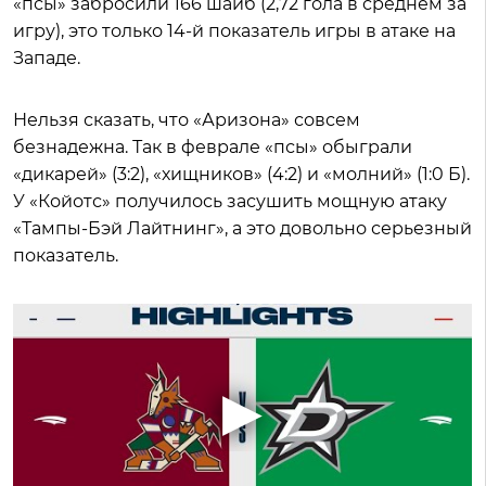
«псы» забросили 166 шайб (2,72 гола в среднем за
игру), это только 14-й показатель игры в атаке на
Западе.
Нельзя сказать, что «Аризона» совсем
безнадежна. Так в феврале «псы» обыграли
«дикарей» (3:2), «хищников» (4:2) и «молний» (1:0 Б).
У «Койотс» получилось засушить мощную атаку
«Тампы-Бэй Лайтнинг», а это довольно серьезный
показатель.