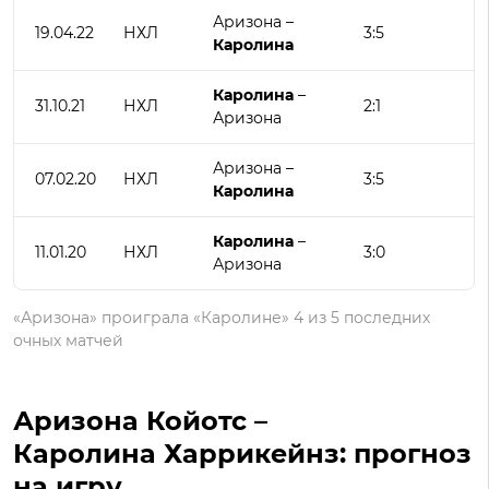
Аризона –
19.04.22
НХЛ
3:5
Каролина
Каролина
–
31.10.21
НХЛ
2:1
Аризона
Аризона –
07.02.20
НХЛ
3:5
Каролина
Каролина
–
11.01.20
НХЛ
3:0
Аризона
«Аризона» проиграла «Каролине» 4 из 5 последних
очных матчей
Аризона Койотс –
Каролина Харрикейнз: прогноз
на игру