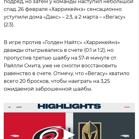
подряд, но затем у команды наступил небольшой
спад. 26 февраля «Харрикейнз» сенсационно
уступили дома «Дакс» – 2:3, а 2 марта – «Вегасу»
(2:3).
В игре против «Голден Найтс» «Харрикейнз»
дважды отыгрывались в счете (0:1 и 1:2), но
пропустив третью шайбу на 57-й минуте от
Райлли Смита, уже не смогли восстановить
равенство в счете. Отмечу, что «Вегасу» хватило
всего 20 бросков, чтобы наиграть на 3,25
ожидаемой заброшенной шайбы.