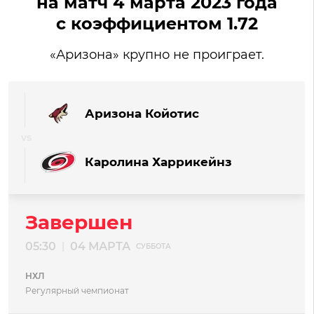
на матч 4 марта 2023 года
с коэффициентом 1.72
«Аризона» крупно не проиграет.
Аризона Койотис
Каролина Харрикейнз
Завершен
05:30
04 МАРТА
|
СУББОТА
НХЛ
Регулярный чемпионат