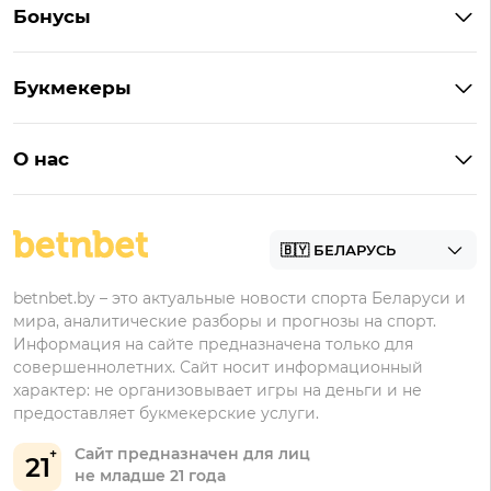
Бонусы
Букмекеры на Андроид
Кешбэк
Букмекеры с бонусом
Букмекеры
Бонус на депозит
Букмекеры с приложениями
Betera
Промокоды
БК для ставок на киберспорт
О нас
Фонбет
Фрибеты
БК для ставок на футбол
Контакты
Винлайн
Промокоды Фонбет
Марафонбет
Бонусы Бетера
betnbet.by – это актуальные новости спорта Беларуси и
Бонусы Винлайн
мира, аналитические разборы и прогнозы на спорт.
Информация на сайте предназначена только для
совершеннолетних. Сайт носит информационный
характер: не организовывает игры на деньги и не
предоставляет букмекерские услуги.
Сайт предназначен для лиц
21
не младше 21 года