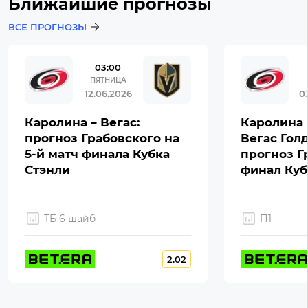
Ближайшие прогнозы
ВСЕ ПРОГНОЗЫ
03:00
ПЯТНИЦА
12.06.2026
0
Каролина – Вегас:
Каролина 
прогноз Грабовского на
Вегас Гол
5-й матч финала Кубка
прогноз Г
Стэнли
финал Куб
ТБ 6 шайб
П1
2.02