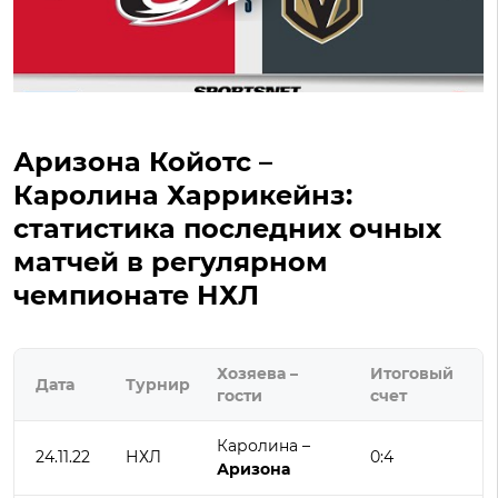
Аризона Койотс –
Каролина Харрикейнз:
статистика последних очных
матчей в регулярном
чемпионате НХЛ
Хозяева –
Итоговый
Дата
Турнир
гости
счет
Каролина –
24.11.22
НХЛ
0:4
Аризона