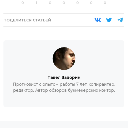
0
1
0
0
0
0
0
ПОДЕЛИТЬСЯ СТАТЬЕЙ
Павел Задорин
Прогнозист с опытом работы 7 лет, копирайтер,
редактор. Автор обзоров букмекерских контор.