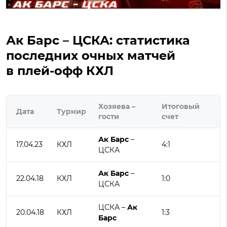
Ак Барс – ЦСКА: статистика
последних очных матчей
в плей-офф КХЛ
Хозяева –
Итоговый
Дата
Турнир
гости
счет
Ак Барс
–
17.04.23
КХЛ
4:1
ЦСКА
Ак Барс
–
22.04.18
КХЛ
1:0
ЦСКА
ЦСКА –
Ак
20.04.18
КХЛ
1:3
Барс