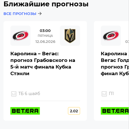
Ближайшие прогнозы
ВСЕ ПРОГНОЗЫ
03:00
ПЯТНИЦА
12.06.2026
0
Каролина – Вегас:
Каролина 
прогноз Грабовского на
Вегас Гол
5-й матч финала Кубка
прогноз Г
Стэнли
финал Куб
ТБ 6 шайб
П1
2.02