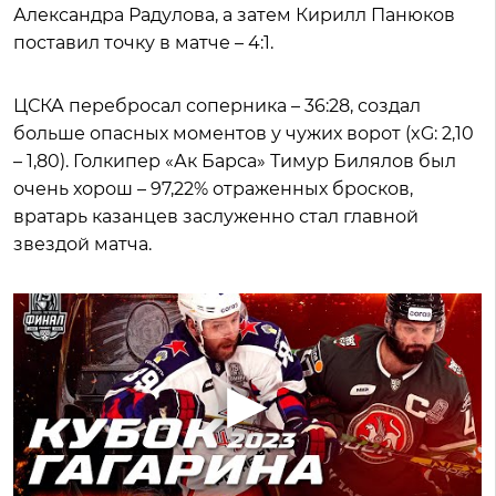
Александра Радулова, а затем Кирилл Панюков
поставил точку в матче – 4:1.
ЦСКА перебросал соперника – 36:28, создал
больше опасных моментов у чужих ворот (xG: 2,10
– 1,80). Голкипер «Ак Барса» Тимур Билялов был
очень хорош – 97,22% отраженных бросков,
вратарь казанцев заслуженно стал главной
звездой матча.