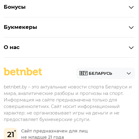
Бонусы
Букмекеры на Андроид
Кешбэк
Букмекеры с бонусом
Букмекеры
Бонус на депозит
Букмекеры с приложениями
Betera
Промокоды
БК для ставок на киберспорт
О нас
Фонбет
Фрибеты
БК для ставок на футбол
Контакты
Винлайн
Промокоды Фонбет
Марафонбет
Бонусы Бетера
betnbet.by – это актуальные новости спорта Беларуси и
Бонусы Винлайн
мира, аналитические разборы и прогнозы на спорт.
Информация на сайте предназначена только для
совершеннолетних. Сайт носит информационный
характер: не организовывает игры на деньги и не
предоставляет букмекерские услуги.
Сайт предназначен для лиц
21
не младше 21 года