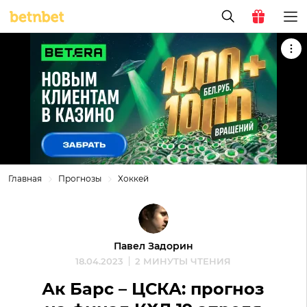
Главная
Прогнозы
Хоккей
Павел Задорин
18.04.2023
2 МИНУТЫ ЧТЕНИЯ
Ак Барс – ЦСКА: прогноз