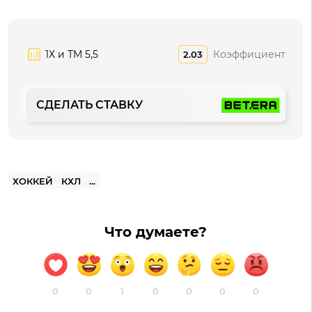
1Х и ТМ 5,5
Коэффициент
2.03
СДЕЛАТЬ СТАВКУ
ХОККЕЙ
КХЛ
...
Что думаете?
0
0
1
0
0
0
0