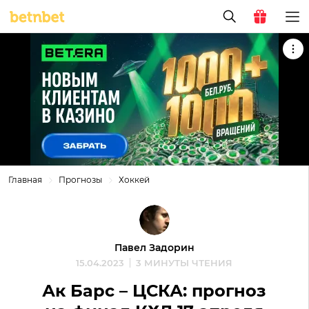
Главная
Прогнозы
Хоккей
Павел Задорин
15.04.2023
3 МИНУТЫ ЧТЕНИЯ
Ак Барс – ЦСКА: прогноз