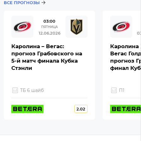
ВСЕ ПРОГНОЗЫ
03:00
ПЯТНИЦА
12.06.2026
0
Каролина – Вегас:
Каролина 
прогноз Грабовского на
Вегас Гол
5-й матч финала Кубка
прогноз Г
Стэнли
финал Куб
ТБ 6 шайб
П1
2.02