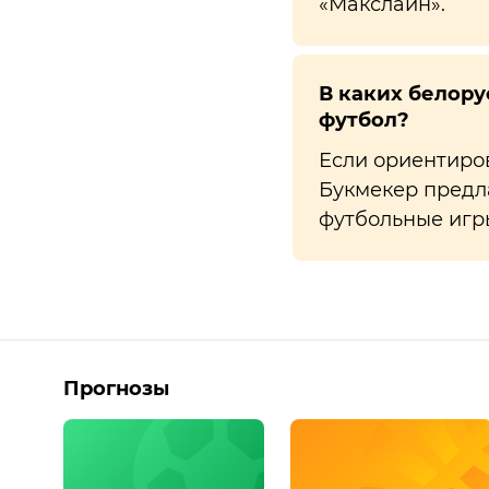
«Макслайн».
В каких белору
футбол?
Если ориентиров
Букмекер предл
футбольные игр
Прогнозы