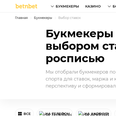
БУКМЕКЕРЫ
КАЗИНО
Б
Главная
Букмекеры
Выбор ставок
Букмекеры
выбором ст
росписью
Мы отобрали букмекеров по
спорта для ставок, маржа и
перспективу и сформировал
ВСЕ
НА ТЕЛЕФОН
НА ANDROID