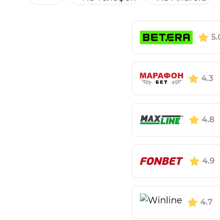
5.
4.3
4.8
4.9
4.7