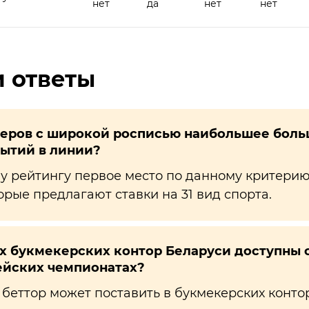
нет
да
нет
нет
 ответы
керов с широкой росписью наибольшее бол
бытий в линии?
 рейтингу первое место по данному критерию 
орые предлагают ставки на 31 вид спорта.
х букмекерских контор Беларуси доступны с
ейских чемпионатах?
 беттор может поставить в букмекерских контор