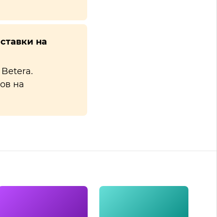
ставки на
Betera.
ов на