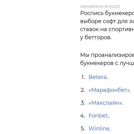
ОБНОВЛЕНО:
16.10.2023
Роспись букмекерс
выборе софт для з
ставок на спортив
у бетторов.
Мы проанализирова
букмекеров с лучш
Betera
.
«Марафонбет»
.
«Макслайн»
.
Fonbet
.
Winline
.