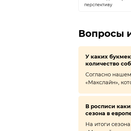
перспективу
Вопросы и
У каких букме
количество со
Согласно нашему
«Макслайн», кот
В росписи каки
сезона в европ
На итоги сезона