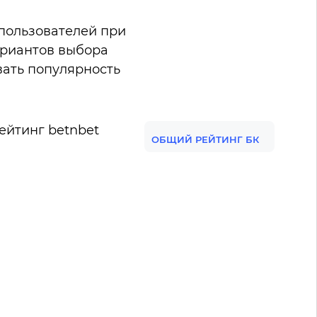
 пользователей при
ариантов выбора
вать популярность
ейтинг betnbet
ОБЩИЙ РЕЙТИНГ БК