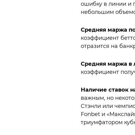
ошибку в линии и 
небольшим объемом
Средняя маржа по
коэффициент бетто
отразится на банк
Средняя маржа в 
коэффициент получ
Наличие ставок н
важным, но некото
Стэнли или чемпио
Fonbet и «Макслай
триумфатором кубк