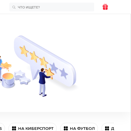
S
НА КИБЕРСПОРТ
НА ФУТБОЛ
ДЛЯ ЛАЙ