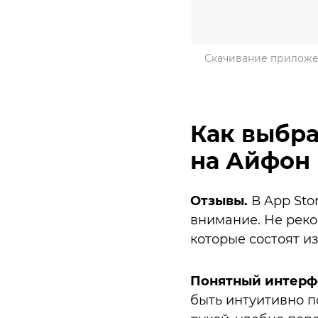
Скачивание приложен
Как выбр
на Айфон
Отзывы.
В App Sto
внимание. Не реко
которые состоят из
Понятный интерф
быть интуитивно п