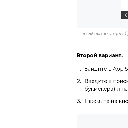
На сайтах некоторых 
Второй вариант:
Зайдите в App S
Введите в поиск
букмекера) и на
Нажмите на кно