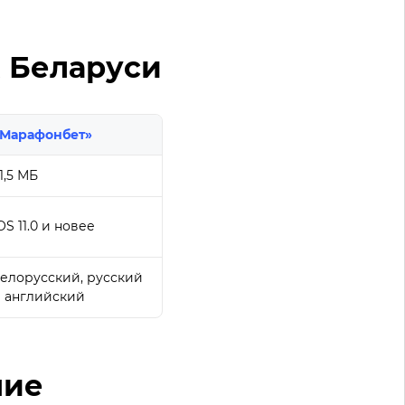
К Беларуси
Марафонбет»
1,5 МБ
OS 11.0 и новее
елорусский, русский
 английский
ние