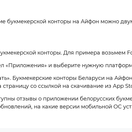
ие букмекерской конторы на Айфон можно дву
букмекерской конторы. Для примера возьмем Fo
ел «Приложения» и выберите нужную платформу
ть». Букмекерские конторы Беларуси на Айфо
 страницу со ссылкой на скачивание из App Sto
тупны отзывы о приложении белорусских букме
 обновлений, на какие версии мобильной ОС ус