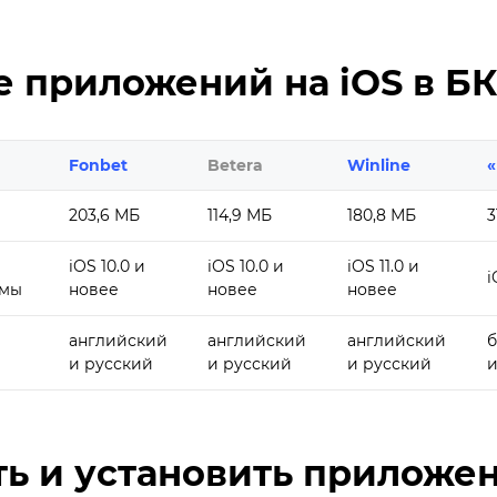
 приложений на iOS в Б
Fonbet
Betera
Winline
«
203,6 МБ
114,9 МБ
180,8 МБ
3
iOS 10.0 и
iOS 10.0 и
iOS 11.0 и
i
емы
новее
новее
новее
английский
английский
английский
б
и русский
и русский
и русский
и
ть и установить приложе