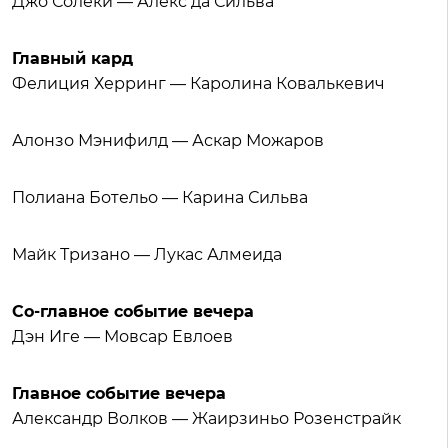
Джо Солеки — Алекс да Сильва
Главный кард
Фелиция Херринг — Каролина Ковалькевич
Алонзо Мэнифилд — Аскар Можаров
Полиана Ботельо — Карина Сильва
Майк Тризано — Лукас Алмеида
Со-главное событие вечера
Дэн Иге — Мовсар Евлоев
Главное событие вечера
Александр Волков — Жаирзиньо Розенстрайк