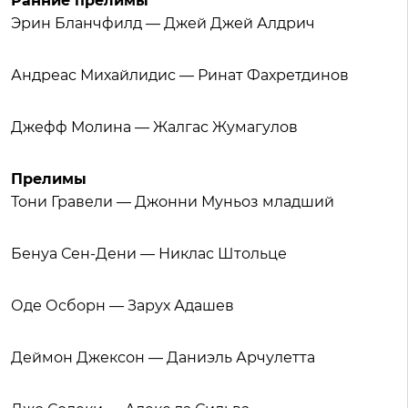
Ранние прелимы
Эрин Бланчфилд — Джей Джей Алдрич
Андреас Михайлидис — Ринат Фахретдинов
Джефф Молина — Жалгас Жумагулов
Прелимы
Тони Гравели — Джонни Муньоз младший
Бенуа Сен-Дени — Никлас Штольце
Оде Осборн — Зарух Адашев
Деймон Джексон — Даниэль Арчулетта