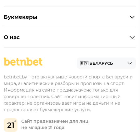
Букмекеры на Андроид
Кешбэк
Букмекеры с бонусом
Букмекеры
Бонус на депозит
Букмекеры с приложениями
Betera
Промокоды
БК для ставок на киберспорт
О нас
Фонбет
Фрибеты
БК для ставок на футбол
Контакты
Винлайн
Промокоды Фонбет
Марафонбет
Бонусы Бетера
betnbet.by – это актуальные новости спорта Беларуси и
Бонусы Винлайн
мира, аналитические разборы и прогнозы на спорт.
Информация на сайте предназначена только для
совершеннолетних. Сайт носит информационный
характер: не организовывает игры на деньги и не
предоставляет букмекерские услуги.
Сайт предназначен для лиц
21
не младше 21 года