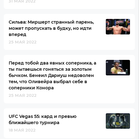
31 МАЯ 2022
Сильва: Миршерт странный парень,
может пропускать в будку, но идти
вперед
25 МАЯ 2022
Перед тобой два явных соперника, а
ты пытаешься гоняться за золотым
бычком. Бенеил Дариуш недоволен
тем, что Оливейра выбрал себе в
соперники Конора
25 МАЯ 2022
UFC Vegas 55: кард и превью
ближайшего турнира
18 МАЯ 2022