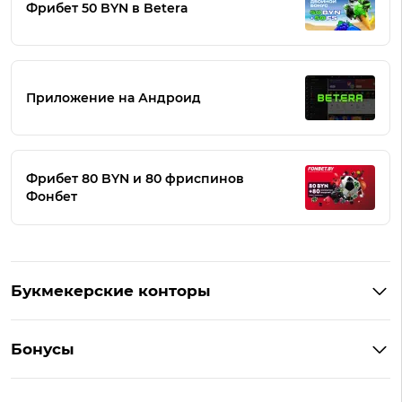
Фрибет 50 BYN в Betera
Приложение на Андроид
Фрибет 80 BYN и 80 фриспинов
Фонбет
Букмекерские конторы
Букмекеры Беларуси
Бонусы
Букмекеры на Андроид
Кешбэк
Букмекеры с бонусом