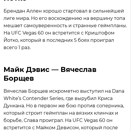
Брендан Аллен хорошо стартовал в сильнейшей
лиге мира. Но его восхождению на вершину топа
мешает самоуверенность и странные геймпланы.
На UFC Vegas 60 он встретится с Криштофом
Йотко, который в последних 5 боях проиграл
всего 1 раз.
Майк Дэвис — Вячеслав
Борщев
Вячеслав Борщев искрометно выступил на Dana
White’s Contender Series, где вырубил Криса
Дункана. Но в первом же бою против соперника,
который строит геймплан на вязких клинчах и
борьбе, Слава проиграл. На UFC Vegas 60 он
встретится с Майком Девисом, который после