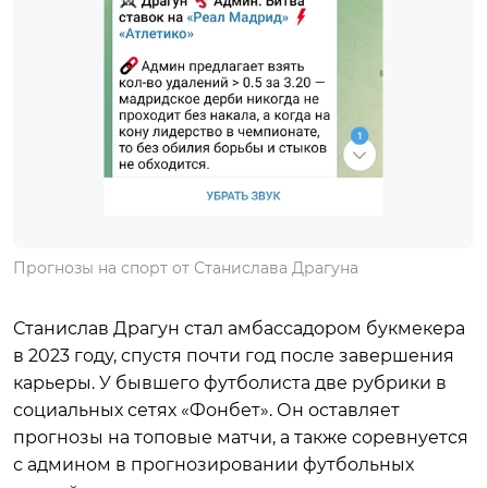
Прогнозы на спорт от Станислава Драгуна
Станислав Драгун стал амбассадором букмекера
в 2023 году, спустя почти год после завершения
карьеры. У бывшего футболиста две рубрики в
социальных сетях «Фонбет». Он оставляет
прогнозы на топовые матчи, а также соревнуется
с админом в прогнозировании футбольных