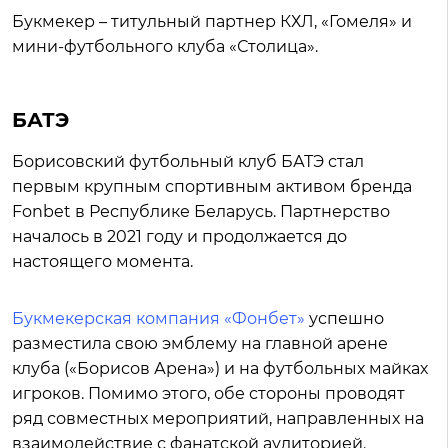
Букмекер – титульный партнер КХЛ, «Гомеля» и
мини-футбольного клуба «Столица».
БАТЭ
Борисовский футбольный клуб БАТЭ стал
первым крупным спортивным активом бренда
Fonbet в Республике Беларусь. Партнерство
началось в 2021 году и продолжается до
настоящего момента.
Букмекерская компания «Фонбет»
успешно
разместила свою эмблему на главной арене
клуба («Борисов Арена») и на футбольных майках
игроков. Помимо этого, обе стороны проводят
ряд совместных мероприятий, направленных на
взаимодействие с фанатской аудиторией.