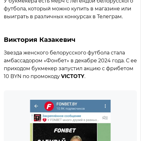
У букмекера есть мерч с легендой белорусского
футбола, который можно купить в магазине или
выиграть в различных конкурсах в Телеграм.
Виктория Казакевич
Звезда женского белорусского футбола стала
амбассадором «Фонбет» в декабре 2024 года. С ее
приходом букмекер запустил акцию с фрибетом
10 BYN по промокоду
VICTOTY
.