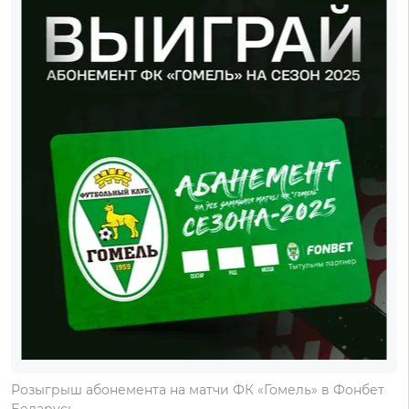
Розыгрыш абонемента на матчи ФК «Гомель» в Фонбет
Беларусь