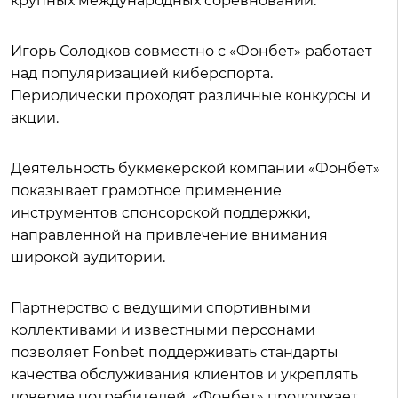
крупных международных соревнований.
Игорь Солодков совместно с «Фонбет» работает
над популяризацией киберспорта.
Периодически проходят различные конкурсы и
акции.
Деятельность букмекерской компании «Фонбет»
показывает грамотное применение
инструментов спонсорской поддержки,
направленной на привлечение внимания
широкой аудитории.
Партнерство с ведущими спортивными
коллективами и известными персонами
позволяет Fonbet поддерживать стандарты
качества обслуживания клиентов и укреплять
доверие потребителей. «Фонбет» продолжает