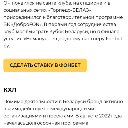
Он появился на сайте клуба, на стадионе и в
социальных сетях. «Торпедо-БЕЛАЗ»
присоединился к благотворительной программе
БК «ДоброFON». В первый год сотрудничества
клуб мог выиграть Кубок Беларуси, но в финале
уступил «Неману» – еще одному партнеру Fonbet
by.
СДЕЛАТЬ СТАВКУ В ФОНБЕТ
КХЛ
Помимо деятельности в Беларуси бренд активно
взаимодействует с международными
организациями и проектами. В августе 2022 года
началась долгосрочная программа