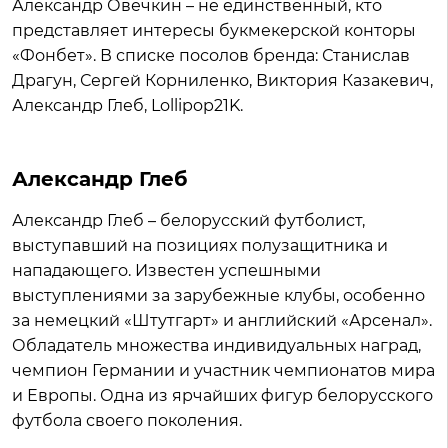
Александр Овечкин – не единственный, кто
представляет интересы букмекерской конторы
«Фонбет». В списке посолов бренда: Станислав
Драгун, Сергей Корниленко, Виктория Казакевич,
Александр Глеб, Lollipop21K.
Александр Глеб
Александр Глеб – белорусский футболист,
выступавший на позициях полузащитника и
нападающего. Известен успешными
выступлениями за зарубежные клубы, особенно
за немецкий «Штутгарт» и английский «Арсенал».
Обладатель множества индивидуальных наград,
чемпион Германии и участник чемпионатов мира
и Европы. Одна из ярчайших фигур белорусского
футбола своего поколения.