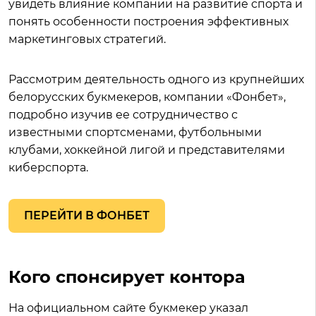
увидеть влияние компании на развитие спорта и
понять особенности построения эффективных
маркетинговых стратегий.
Рассмотрим деятельность одного из крупнейших
белорусских букмекеров, компании «Фонбет»,
подробно изучив ее сотрудничество с
известными спортсменами, футбольными
клубами, хоккейной лигой и представителями
киберспорта.
ПЕРЕЙТИ В ФОНБЕТ
Кого спонсирует контора
На официальном сайте букмекер указал