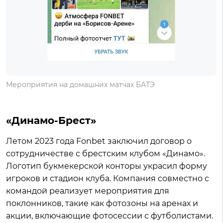
Мероприятия на домашних матчах БАТЭ
«Динамо-Брест»
Летом 2023 года Fonbet заключил договор о
сотрудничестве с брестским клубом «Динамо».
Логотип букмекерской конторы украсил форму
игроков и стадион клуба. Компания совместно с
командой реализует мероприятия для
поклонников, такие как фотозоны на аренах и
акции, включающие фотосессии с футболистами.