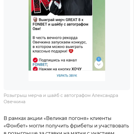
Розыгрыш мерча и шайб с автографом Александра
Овечкина
В рамках акции «Великая погоня» клиенты
«Фонбет» могли получить фрибеты и участвовать
в розыгрыше за ставки на матчи с участием