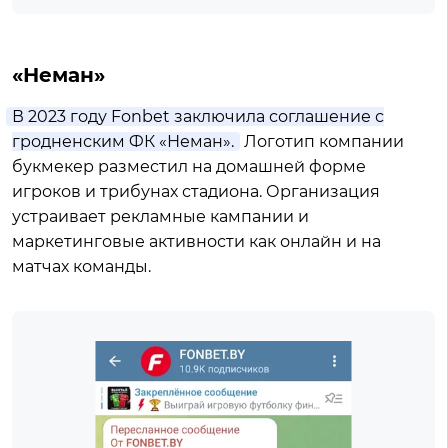
«Неман»
В 2023 году Fonbet заключила соглашение с
гродненским ФК «Неман».
Логотип компании
букмекер разместил на домашней форме
игроков и трибунах стадиона. Организация
устраивает рекламные кампании и
маркетинговые активности как онлайн и на
матчах команды.