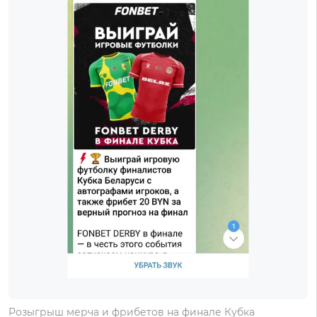
Розыгрыш мерча и фрибетов на финале Кубка