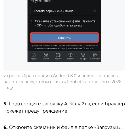
Игрок выбрал версию Android 8.0 и новее – осталось
нажать кнопку, чтобы скачать Fonbet на телефон в 2026
году
5.
Подтвердите загрузку APK-файла, если браузер
покажет предупреждение.
6.
Откройте скачанный файл в папке «Загрузки».