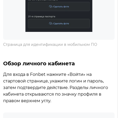
Страница для идентификации в мобильном ПО
Обзор личного кабинета
Для входа в Fonbet нажмите «Войти» на
стартовой странице, укажите логин и пароль,
затем подтвердите действие. Разделы личного
кабинета открываются по значку профиля в
правом верхнем углу.