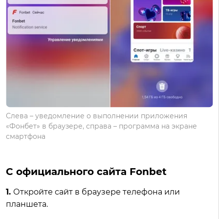
Слева – уведомление о выполнении приложения
«Фонбет» в браузере, справа – программа на экране
смартфона
С официального сайта Fonbet
1.
Откройте сайт в браузере телефона или
планшета.