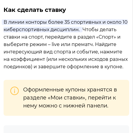
Как сделать ставку
В линии конторы более 35 спортивных и около 10
киберспортивных дисциплин.
Чтобы делать
ставки на спорт, перейдите в раздел «Спорт» и
выберите режим – live или прематч. Найдите
интересующий вид спорта и событие, нажмите
на коэффициент (или нескольких исходов разных
поединков) и завершите оформление в купоне.
Оформленные купоны хранятся в
разделе «Мои ставки», перейти к
нему можно с нижней панели.