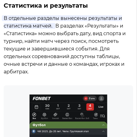
Статистика и результаты
В отдельные разделы вынесены результаты и
статистика матчей.
В разделах «Результаты» и
«Статистика» можно выбрать дату, вид спорта и
турнир, найти матч через поиск, посмотреть
текущие и завершившиеся события. Для
отдельных соревнований доступны таблицы,
очные встречи и данные о командах, игроках и
арбитрах.