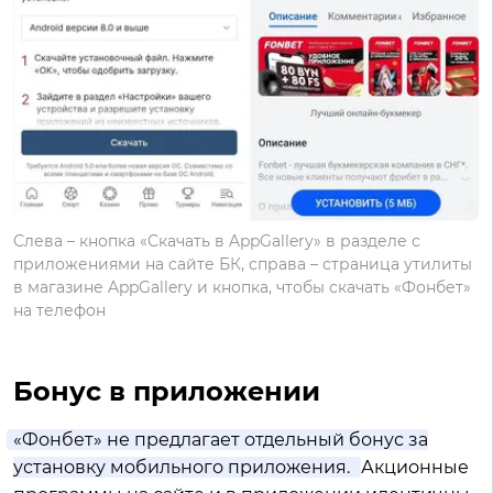
Слева – кнопка «Скачать в AppGallery» в разделе с
приложениями на сайте БК, справа – страница утилиты
в магазине AppGallery и кнопка, чтобы скачать «Фонбет»
на телефон
Бонус в приложении
«Фонбет» не предлагает отдельный бонус за
установку мобильного приложения.
Акционные