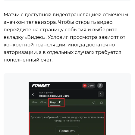
Матчи с доступной видеотрансляцией отмечены
значком телевизора. Чтобы открыть видео,
перейдите на страницу события и выберите
вкладку «Видео». Условия просмотра зависят от
конкретной трансляции: иногда достаточно
авторизации, а в отдельных случаях требуется
пополненный счёт.