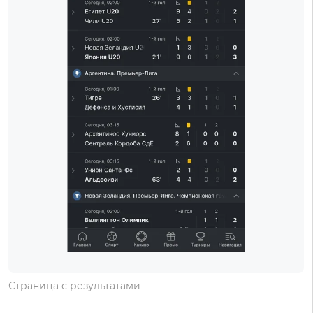
Страница с результатами