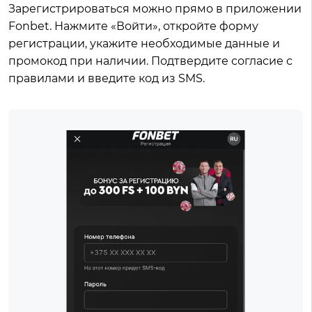
Зарегистрироваться можно прямо в приложении
Fonbet. Нажмите «Войти», откройте форму
регистрации, укажите необходимые данные и
промокод при наличии. Подтвердите согласие с
правилами и введите код из SMS.