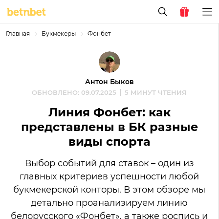
Главная
Букмекеры
Фонбет
Антон Быков
ОБНОВЛЕНО: 09.07.2025
5 МИНУТ ЧТЕНИЯ
Линия Фонбет: как
представлены в БК разные
виды спорта
Выбор событий для ставок – один из
главных критериев успешности любой
букмекерской конторы. В этом обзоре мы
детально проанализируем линию
белорусского «Фонбет», а также роспись и