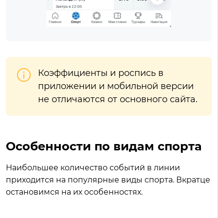
Коэффициенты и роспись в
приложении и мобильной версии
не отличаются от основного сайта.
Особенности по видам спорта
Наибольшее количество событий в линии
приходится на популярные виды спорта. Вкратце
остановимся на их особенностях.