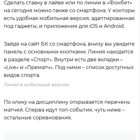
Сделать ставку в лайве или по линии в «Фонбет»
на сегодня можно также со смартфона. У конторы
есть удобная мобильная версия, адаптированная
под гаджеты, и приложения для iOS и Android.
Зайдя на сайт БК со смартфона, внизу вы увидите
панель с основными кнопками. Линия находится
в разделе «Спорт». Внутри есть две вкладки –
«Live» и «Прематч». Под ними – список доступных
видов спорта.
Линия в мобильной версии
По клику на дисциплину открывается перечень
матчей. Сперва идут топ-события, чуть ниже –
остальные соревнования.