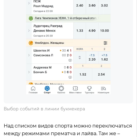
Выбор событий в линии букмекера
Над списком видов спорта можно переключаться
между режимами прематча и лайва. Там же –