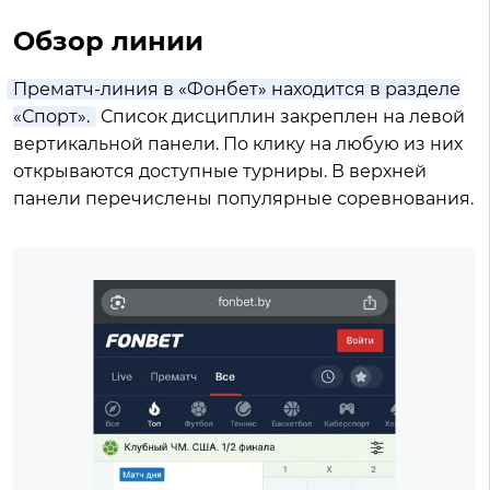
Обзор линии
Прематч-линия в «Фонбет» находится в разделе
«Спорт».
Список дисциплин закреплен на левой
вертикальной панели. По клику на любую из них
открываются доступные турниры. В верхней
панели перечислены популярные соревнования.