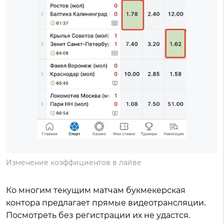
Изменение коэффициентов в лайве
Ко многим текущим матчам букмекерская
контора предлагает прямые видеотрансляции.
Посмотреть без регистрации их не удастся.