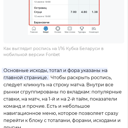
Как выглядит роспись на 1/16 Кубка Беларуси в
мобильной версии Fonbet
Основные исходы, тотал и фора указаны на
главной странице.
Чтобы раскрыть роспись,
следует кликнуть на строку матча. Внутри все
рынки сгруппированы по вкладкам: популярные
ставки, на матч, на 1-й и на 2-й тайм, показатели
команд и прочие. Есть и небольшое
навигационное меню, которое позволяет сразу
перейти к блоку с тоталами, форами, исходами и
другим.