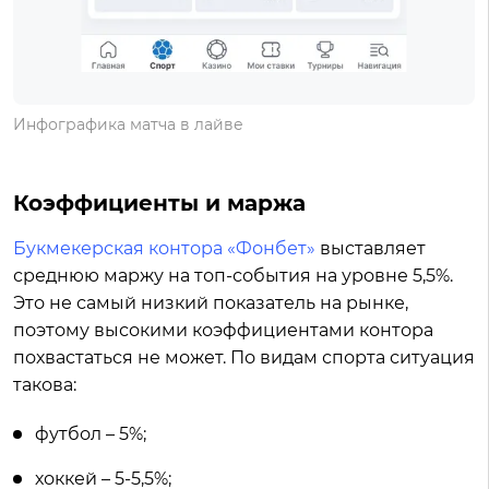
Инфографика матча в лайве
Коэффициенты и маржа
Букмекерская контора «Фонбет»
выставляет
среднюю маржу на топ-события на уровне 5,5%.
Это не самый низкий показатель на рынке,
поэтому высокими коэффициентами контора
похвастаться не может. По видам спорта ситуация
такова:
футбол – 5%;
хоккей – 5-5,5%;