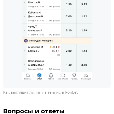
Как выглядит линия на теннис в Fonbet
Вопросы и ответы