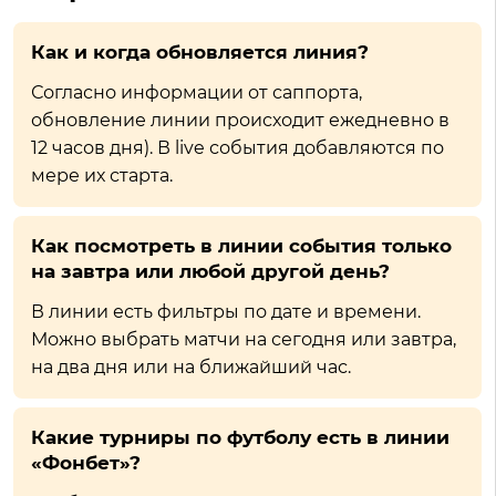
Как и когда обновляется линия?
Согласно информации от саппорта,
обновление линии происходит ежедневно в
12 часов дня). В live события добавляются по
мере их старта.
Как посмотреть в линии события только
на завтра или любой другой день?
В линии есть фильтры по дате и времени.
Можно выбрать матчи на сегодня или завтра,
на два дня или на ближайший час.
Какие турниры по футболу есть в линии
«Фонбет»?