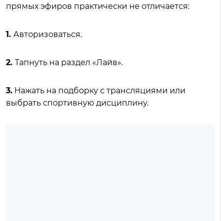
прямых эфиров практически не отличается:
1.
Авторизоваться.
2.
Тапнуть на раздел «Лайв».
3.
Нажать на подборку с трансляциями или
выбрать спортивную дисциплину.