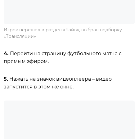
Игрок перешел в раздел «Лайв», выбрал подборку
«Трансляции»
4.
Перейти на страницу футбольного матча с
прямым эфиром.
5.
Нажать на значок видеоплеера – видео
запустится в этом же окне.