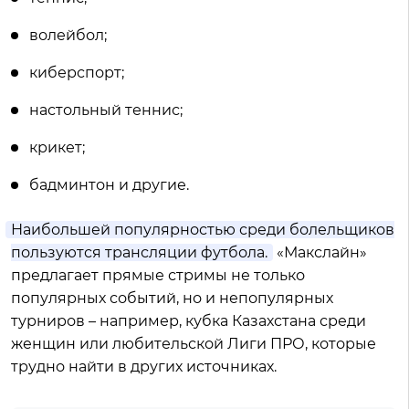
волейбол;
киберспорт;
настольный теннис;
крикет;
бадминтон и другие.
Наибольшей популярностью среди болельщиков
пользуются трансляции футбола.
«Макслайн»
предлагает прямые стримы не только
популярных событий, но и непопулярных
турниров – например, кубка Казахстана среди
женщин или любительской Лиги ПРО, которые
трудно найти в других источниках.