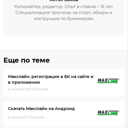
Копирайтер, редактор. Опыт в ставках – 16 лет.
Специализация: прогнозы на спорт, обзоры и
инструкции по букмекерам.
Еще по теме
Макслайн: регистрация в БК на сайте и
в приложении
4 МИНУТЫ ЧТЕНИЯ
Скачать Макслайн на Андроид
5 МИНУТ ЧТЕНИЯ