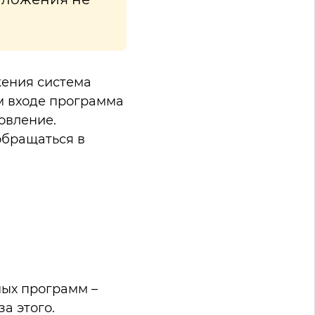
жения система
м входе программа
овление.
обращаться в
мых программ –
а этого.