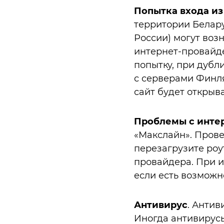
Попытка входа из
территории Беларус
России) могут воз
интернет-провайде
попытку, при дубл
с серверами Финля
сайт будет открыв
Проблемы с инте
«Макслайн». Прове
перезагрузите роут
провайдера. При и
если есть возможно
Антивирус
. Анти
Иногда антивирус