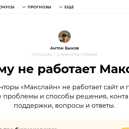
ОНУСЫ
ПРОГНОЗЫ
ЕЩЕ
Антон Быков
27.05.2024
4 МИНУТЫ ЧТЕНИЯ
му не работает Мак
нторы «Макслайн» не работает сайт и
 проблемы и способы решения, конта
поддержки, вопросы и ответы.