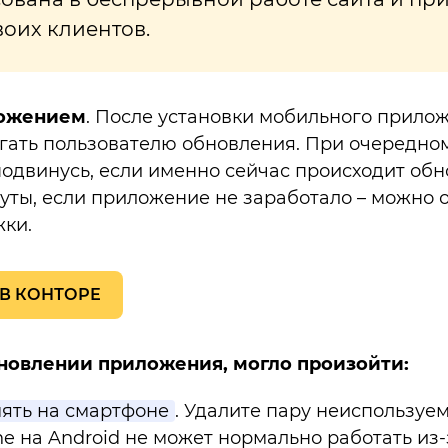
оих клиентов.
ложением
. После установки мобильного прило
гать пользователю обновления. При очередно
одвинусь, если именно сейчас происходит обн
уты, если приложение не заработало – можно 
ки.
 В КОНТОРЕ
бновлении приложения, могло произойти:
ять на смартфоне
. Удалите пару неиспользуе
e на Android не может нормально работать из-з