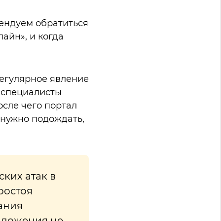
мендуем обратиться
айн», и когда
регулярное явление
 специалисты
осле чего портал
 нужно подождать,
ких атак в
ростоя
ания
иложения не