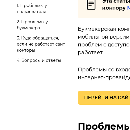
Эта стат
1.
Проблемы у
контору
M
пользователя
2.
Проблемы у
букмекера
Букмекерская ком
мобильной версии 
3.
Куда обращаться,
если не работает сайт
проблем с доступом
конторы
работает.
4.
Вопросы и ответы
Проблемы со входо
интернет-провайд
ПЕРЕЙТИ НА САЙТ
Проблемы