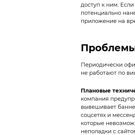
доступ к ним. Если
потенциально нане
приложение на вре
Проблемы
Периодически офи
не работают по ви
Плановые технич
компания предупре
вывешивает баннер
соцсетях и мессен
которые невозмож
неполадки с сайто