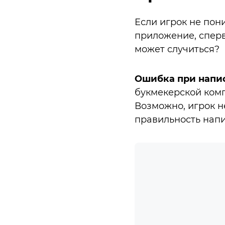
Если игрок не пони
приложение, сперв
может случиться?
Ошибка при напи
букмекерской комп
Возможно, игрок н
правильность напи