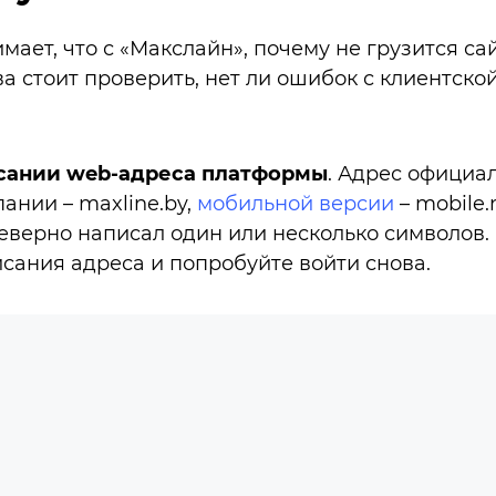
мает, что с «Макслайн», почему не грузится са
а стоит проверить, нет ли ошибок с клиентской
сании web-адреса платформы
. Адрес официа
ании – maxline.by,
мобильной версии
– mobile.
еверно написал один или несколько символов.
сания адреса и попробуйте войти снова.