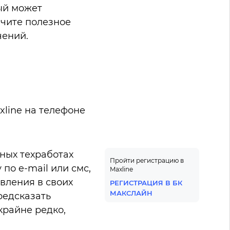
рый может
ючите полезное
чений.
line на телефоне
ных техработах
Пройти регистрацию в
по e-mail или смс,
Maxline
вления в своих
РЕГИСТРАЦИЯ В БК
МАКСЛАЙН
редсказать
райне редко,