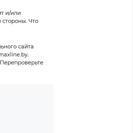
йт и/или
 стороны. Что
льного сайта
maxline.by.
 Перепроверьте