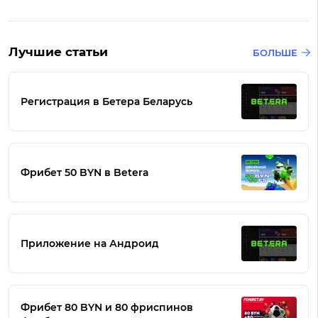
Лучшие статьи
БОЛЬШЕ
Регистрация в Бетера Беларусь
Фрибет 50 BYN в Betera
Приложение на Андроид
Фрибет 80 BYN и 80 фриспинов