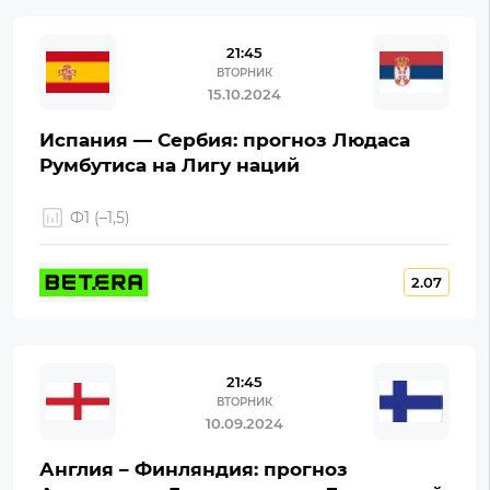
21:45
ВТОРНИК
15.10.2024
Испания — Сербия: прогноз Людаса
Румбутиса на Лигу наций
Ф1 (–1,5)
2.07
21:45
ВТОРНИК
10.09.2024
Англия – Финляндия: прогноз