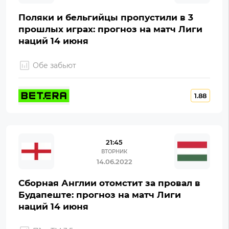
Поляки и бельгийцы пропустили в 3
прошлых играх: прогноз на матч Лиги
наций 14 июня
Обе забьют
1.88
21:45
ВТОРНИК
14.06.2022
Сборная Англии отомстит за провал в
Будапеште: прогноз на матч Лиги
наций 14 июня