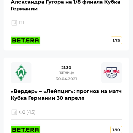
Александра Гутора на 1/8 финала Кубка
Германии
П1
1.75
21:30
ПЯТНИЦА
30.04.2021
«Вердер» – «Лейпциг»: прогноз на матч
Кубка Германии 30 апреля
Ф2 (-1,5)
1.90