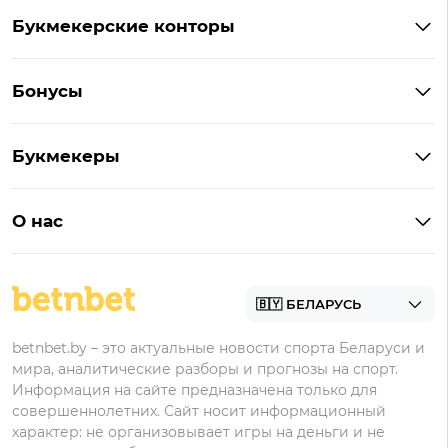
Букмекерские конторы
Букмекеры Беларуси
Бонусы
Букмекеры на Андроид
Кешбэк
Букмекеры с бонусом
Букмекеры
Бонус на депозит
Букмекеры с приложениями
Betera
Промокоды
БК для ставок на киберспорт
О нас
Фонбет
Фрибеты
БК для ставок на футбол
Контакты
Винлайн
Промокоды Фонбет
Марафонбет
Бонусы Бетера
betnbet.by – это актуальные новости спорта Беларуси и
Бонусы Винлайн
мира, аналитические разборы и прогнозы на спорт.
Информация на сайте предназначена только для
совершеннолетних. Сайт носит информационный
характер: не организовывает игры на деньги и не