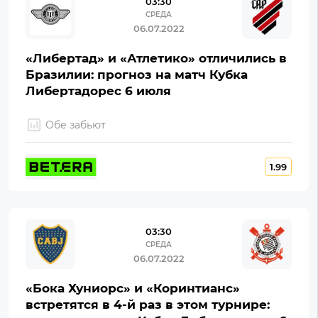
03:30
СРЕДА
06.07.2022
«Либертад» и «Атлетико» отличились в
Бразилии: прогноз на матч Кубка
Либертадорес 6 июля
Обе забьют
1.99
03:30
СРЕДА
06.07.2022
«Бока Хуниорс» и «Коринтианс»
встретятся в 4-й раз в этом турнире: