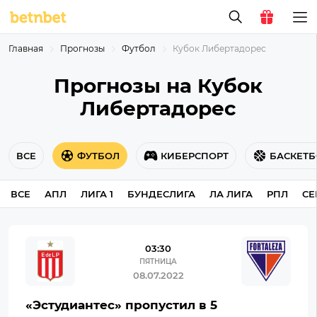
Главная
Прогнозы
Футбол
Кубок Либертадорес
Прогнозы на Кубок
Либертадорес
ВСЕ
ФУТБОЛ
КИБЕРСПОРТ
БАСКЕТБ
ВСЕ
АПЛ
ЛИГА 1
БУНДЕСЛИГА
ЛА ЛИГА
РПЛ
СЕ
03:30
ПЯТНИЦА
08.07.2022
«Эстудиантес» пропустил в 5