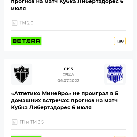
прогноз на матч Кубка Либертадорес 6
июля
ТМ 2,0
1.88
01:15
СРЕДА
06.07.2022
«Атлетико Минейро» не проиграл в 5
домашних встречах: прогноз на матч
Кубка Либертадорес 6 июля
П1 и ТМ 3,5