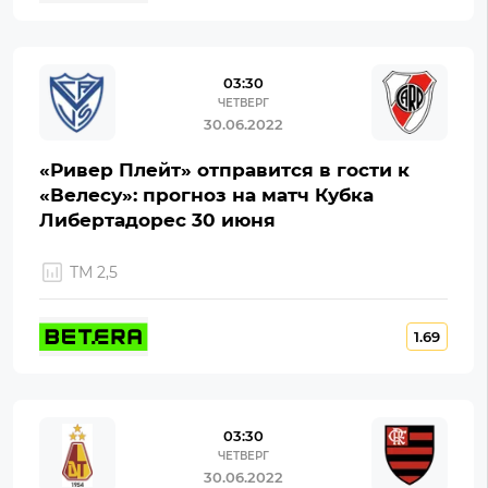
03:30
ЧЕТВЕРГ
30.06.2022
«Ривер Плейт» отправится в гости к
«Велесу»: прогноз на матч Кубка
Либертадорес 30 июня
ТМ 2,5
1.69
03:30
ЧЕТВЕРГ
30.06.2022