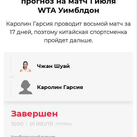
прогноз на матч 1 июля
WTA Уимблдон
Каролин Гарсия проводит восьмой матч за
17 дней, поэтому китайская спортсменка
пройдет дальше.
Чжан Шуай
Каролин Гарсия
Завершен
15:00
01 ИЮЛЯ
|
ПЯТНИЦА
Уимблдонский турнир