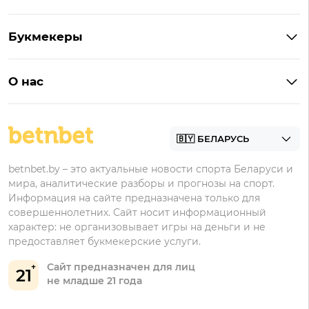
Букмекеры на Андроид
Кешбэк
Букмекеры с бонусом
Букмекеры
Бонус на депозит
Букмекеры с приложениями
Betera
Промокоды
БК для ставок на киберспорт
О нас
Фонбет
Фрибеты
БК для ставок на футбол
Контакты
Винлайн
Промокоды Фонбет
Марафонбет
Бонусы Бетера
betnbet.by – это актуальные новости спорта Беларуси и
Бонусы Винлайн
мира, аналитические разборы и прогнозы на спорт.
Информация на сайте предназначена только для
совершеннолетних. Сайт носит информационный
характер: не организовывает игры на деньги и не
предоставляет букмекерские услуги.
Сайт предназначен для лиц
21
не младше 21 года