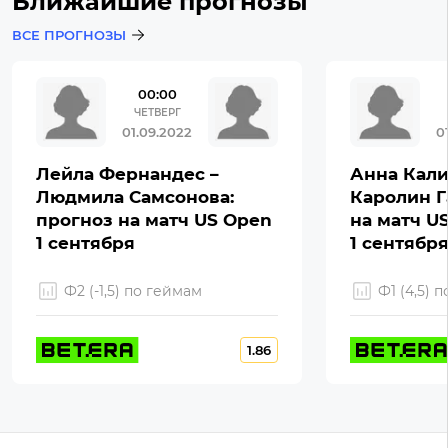
Ближайшие прогнозы
ВСЕ ПРОГНОЗЫ
00:00
ЧЕТВЕРГ
01.09.2022
0
Лейла Фернандес –
Анна Кали
Людмила Самсонова:
Каролин Г
прогноз на матч US Open
на матч U
1 сентября
1 сентябр
Ф2 (-1,5) по геймам
Ф1 (4,5) 
1.86