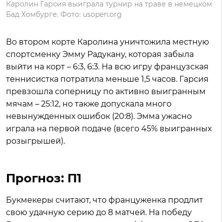
Каролин Гарсия выиграла турнир на траве в немецком
Бад Хомбурге. Фото: usopen.org
Во втором корте Каролина уничтожила местную
спортсменку Эмму Радукану, которая забыла
выйти на корт – 6:3, 6:3. На всю игру французская
теннисистка потратила меньше 1,5 часов. Гарсия
превзошла соперницу по активно выигранным
мячам – 25:12, но также допускала много
невынужденных ошибок (20:8). Эмма ужасно
играла на первой подаче (всего 45% выигранных
розыгрышей).
Прогноз: П1
Букмекеры считают, что француженка продлит
свою удачную серию до 8 матчей. На победу