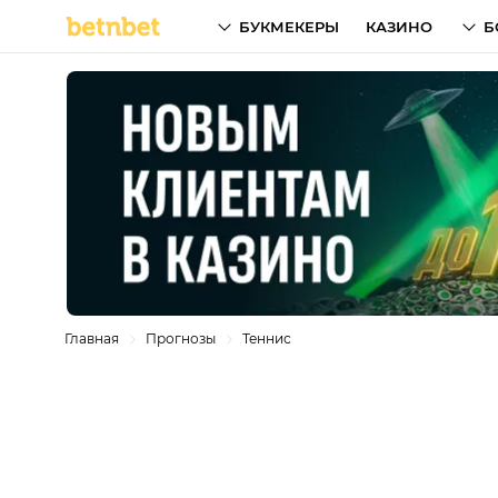
БУКМЕКЕРЫ
КАЗИНО
Б
Главная
Прогнозы
Теннис