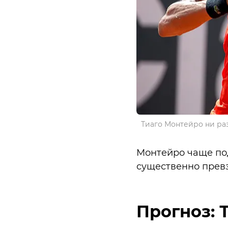
Тиаго Монтейро ни раз
Монтейро чаще пода
существенно превз
Прогноз: Т