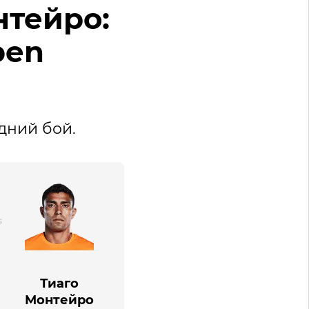
нтейро:
pen
дний бой.
Тиаго
Монтейро