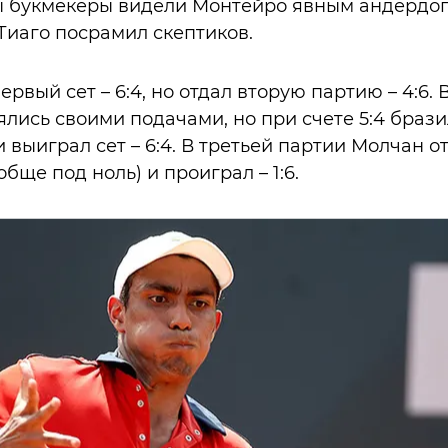
ы букмекеры видели Монтейро явным андердо
Тиаго посрамил скептиков.
рвый сет – 6:4, но отдал вторую партию – 4:6. 
лись своими подачами, но при счете 5:4 браз
 выиграл сет – 6:4. В третьей партии Молчан о
бще под ноль) и проиграл – 1:6.