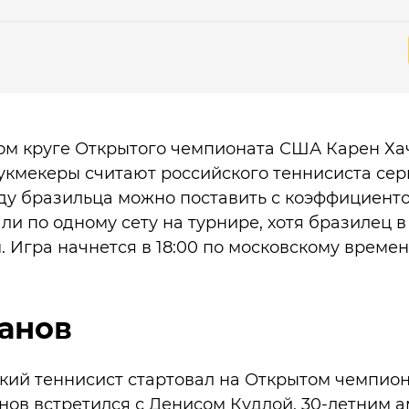
ром круге Открытого чемпионата США Карен Ха
укмекеры считают российского теннисиста се
еду бразильца можно поставить с коэффициент
ли по одному сету на турнире, хотя бразилец в
 Игра начнется в 18:00 по московскому времен
анов
ский теннисист стартовал на Открытом чемпио
нов встретился с Денисом Кудлой, 30-летним 