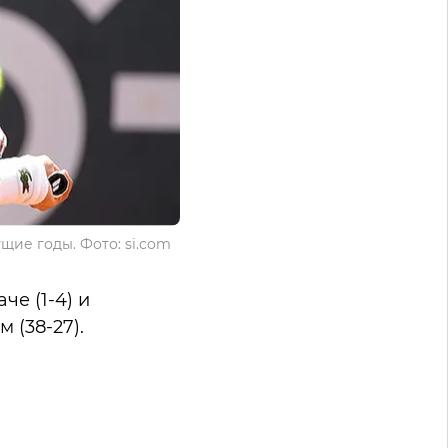
щие годы. Фото: si.com
е (1-4) и
(38-27).