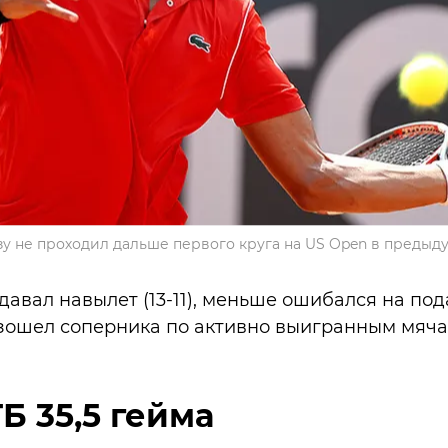
у не проходил дальше первого круга на US Open в предыду
вал навылет (13-11), меньше ошибался на подач
ошел соперника по активно выигранным мячам 
Б 35,5 гейма