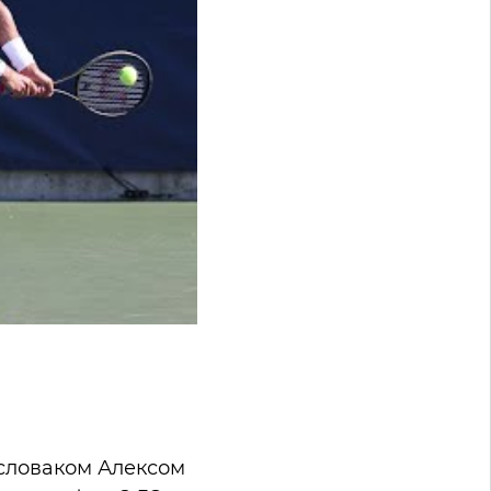
 словаком Алексом