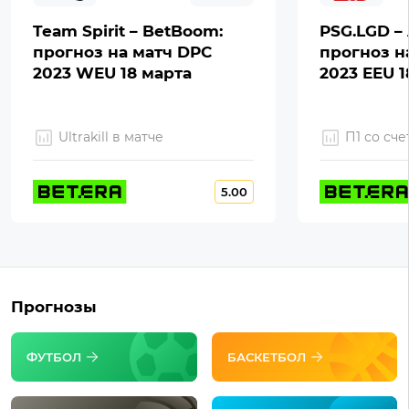
Team Spirit – BetBoom:
PSG.LGD – 
прогноз на матч DPC
прогноз н
2023 WEU 18 марта
2023 EEU 1
Ultrakill в матче
П1 со сче
5.00
Прогнозы
ФУТБОЛ
БАСКЕТБОЛ