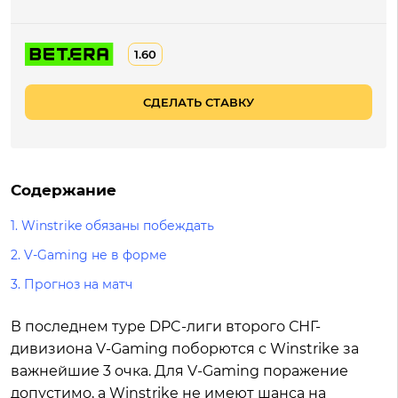
1.60
СДЕЛАТЬ СТАВКУ
Содержание
1.
Winstrike обязаны побеждать
2.
V-Gaming не в форме
3.
Прогноз на матч
В последнем туре DPC-лиги второго СНГ-
дивизиона V-Gaming поборются с Winstrike за
важнейшие 3 очка. Для V-Gaming поражение
допустимо, а Winstrike не имеют шанса на