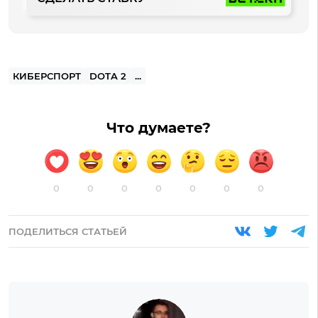
КИБЕРСПОРТ
DOTA 2
...
Что думаете?
0
0
0
0
0
0
0
ПОДЕЛИТЬСЯ СТАТЬЕЙ