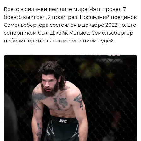
Всего в сильнейшей лиге мира Мэтт провел 7
боев: 5 выиграл, 2 проиграл. Последний поединок
Семельсбергера состоялся в декабре 2022-го. Его
соперником был Джейк Мэтьюс. Семельсбергер
победил единогласным решением судей.