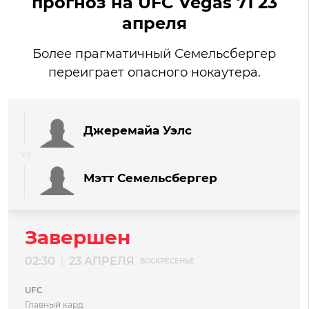
прогноз на UFC Vegas 71 23
апреля
Более прагматичный Семельсбергер
переиграет опасного нокаутера.
Джеремайа Уэлс
Мэтт Семельсбергер
Завершен
02:30
23 АПРЕЛЯ
|
ВОСКРЕСЕНЬЕ
UFC
Главный кард