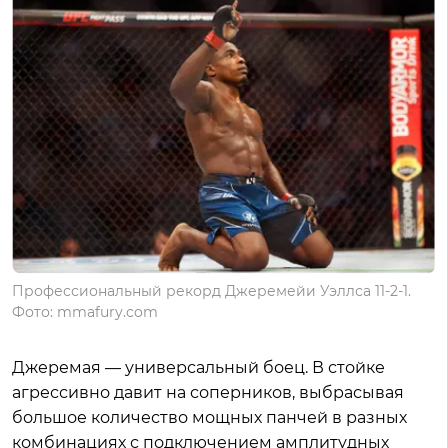
Профессиональный рекорд Джеремейи Уэллса 11-2-1.
Фото: mmafury.com
Джеремая — универсальный боец. В стойке
агрессивно давит на соперников, выбрасывая
большое количество мощных панчей в разных
комбинациях с подключением амплитудных