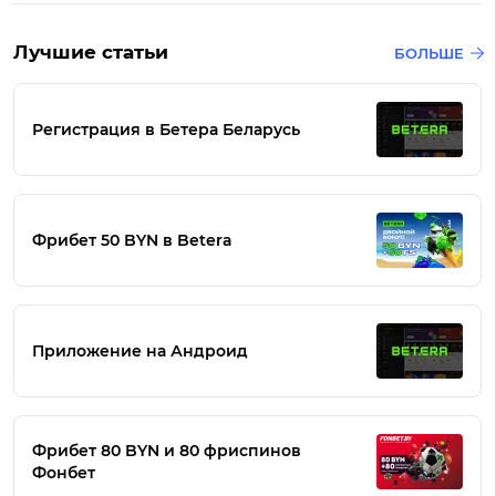
Лучшие статьи
БОЛЬШЕ
Регистрация в Бетера Беларусь
Фрибет 50 BYN в Betera
Приложение на Андроид
Фрибет 80 BYN и 80 фриспинов
Фонбет