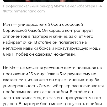
Профессиональный рекорд Мэтта Семельсбергера 11-4.
Фото: mmafighting.com
Мэтт — универсальный боец с хорошей
борцовской базой. Он хорошо контролирует
оппонентов в партере и клинче, за счет чего
набирает очки. В стойке он полагается на
неплохие навыки бокса и нокаутирующую мощь.
6 из 11 побед он одержал нокаутами.
Но Мэтт не может агрессивно вести поединок на
протяжении 15 минут. Уже в 3-м раунде ему не
хватает сил, из-за чего он отдает инициативу. За
универсальность Семельсбергер расплачивается
пробелами во всех аспектах боя. В стойке он
часто застаивается, из-за чего пропускает много
ударов. В партере боец может допускать ошибки