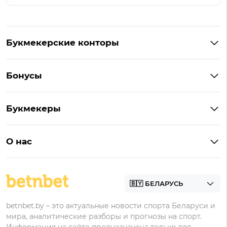
Букмекерские конторы
Букмекеры Беларуси
Бонусы
Букмекеры на Андроид
Кешбэк
Букмекеры с бонусом
Букмекеры
Бонус на депозит
Букмекеры с приложениями
Betera
Промокоды
БК для ставок на киберспорт
О нас
Фонбет
Фрибеты
БК для ставок на футбол
Контакты
Винлайн
Промокоды Фонбет
Марафонбет
Бонусы Бетера
betnbet.by – это актуальные новости спорта Беларуси и
Бонусы Винлайн
мира, аналитические разборы и прогнозы на спорт.