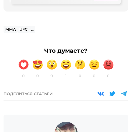
ММА
UFC
...
Что думаете?
0
0
0
1
0
0
0
ПОДЕЛИТЬСЯ СТАТЬЕЙ