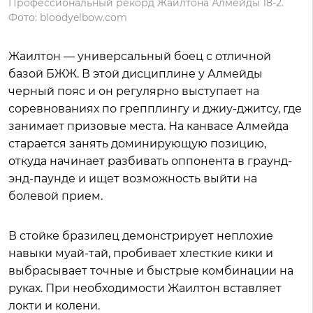
Профессиональный рекорд Жаилтона Алмейды 18-2.
Фото: bloodyelbow.com
Жаилтон — универсальный боец с отличной
базой БЖЖ. В этой дисциплине у Алмейды
черный пояс и он регулярно выступает на
соревнованиях по грепплингу и джиу-джитсу, где
занимает призовые места. На канвасе Алмейда
старается занять доминирующую позицию,
откуда начинает разбивать оппонента в граунд-
энд-паунде и ищет возможность выйти на
болевой прием.
В стойке бразилец демонстрирует неплохие
навыки муай-тай, пробивает хлесткие кики и
выбрасывает точные и быстрые комбинации на
руках. При необходимости Жаилтон вставляет
локти и колени.