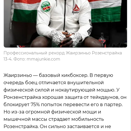
Профессиональный рекорд Жаирзиньо Розенстрайка
13-4. Фото: mmajunkie.com
Жаирзиньо — базовый кикбоксер. В первую
очередь боец отличается внушительной
физической силой и нокаутирующей мощью. У
Ронзенстрайка хорошая защита от тейкдаунов, он
блокирует 75% попыток перевести его в партер.
Но из-за огромной физической мощи и
мышечной массы страдает мобильность
Розенстрайка. Он сильно застаивается и не