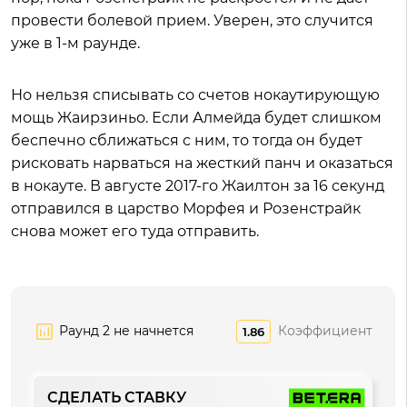
провести болевой прием. Уверен, это случится
уже в 1-м раунде.
Но нельзя списывать со счетов нокаутирующую
мощь Жаирзиньо. Если Алмейда будет слишком
беспечно сближаться с ним, то тогда он будет
рисковать нарваться на жесткий панч и оказаться
в нокауте. В августе 2017-го Жаилтон за 16 секунд
отправился в царство Морфея и Розенстрайк
снова может его туда отправить.
Раунд 2 не начнется
Коэффициент
1.86
СДЕЛАТЬ СТАВКУ