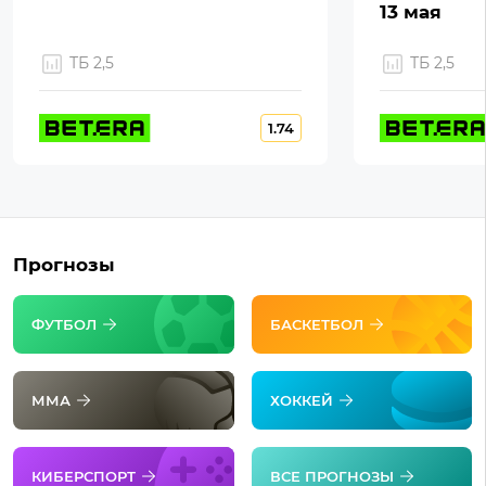
13 мая
ТБ 2,5
ТБ 2,5
1.74
Прогнозы
ФУТБОЛ
БАСКЕТБОЛ
ММА
ХОККЕЙ
КИБЕРСПОРТ
ВСЕ ПРОГНОЗЫ