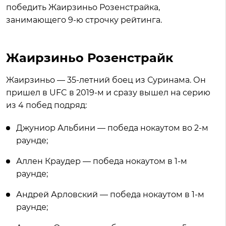
победить Жаирзиньо Розенстрайка,
занимающего 9-ю строчку рейтинга.
Жаирзиньо Розенстрайк
Жаирзиньо — 35-летний боец из Суринама. Он
пришел в UFC в 2019-м и сразу вышел на серию
из 4 побед подряд:
Джуниор Альбини — победа нокаутом во 2-м
раунде;
Аллен Краудер — победа нокаутом в 1-м
раунде;
Андрей Арловский — победа нокаутом в 1-м
раунде;