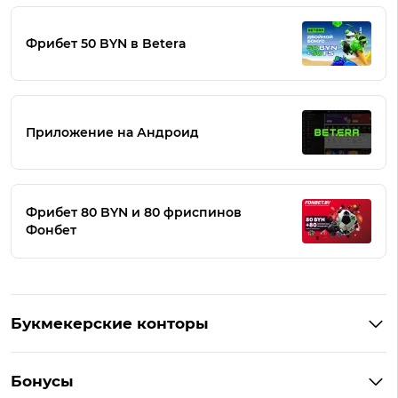
Фрибет 50 BYN в Betera
Приложение на Андроид
Фрибет 80 BYN и 80 фриспинов
Фонбет
Букмекерские конторы
Букмекеры Беларуси
Бонусы
Букмекеры на Андроид