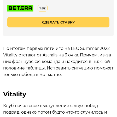
1.82
СДЕЛАТЬ СТАВКУ
По итогам первых пяти игр на LEC Summer 2022
Vitality отстают от Astralis на 3 очка. Причем, из-за
них французская команда и находится в нижней
половине таблицы. Исправить ситуацию поможет
только победа в Bo1 матче.
Vitality
Клуб начал свое выступление с двух побед
подряд, однако потом будто что-то случилось и