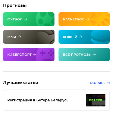
Прогнозы
ФУТБОЛ
БАСКЕТБОЛ
ММА
ХОККЕЙ
КИБЕРСПОРТ
ВСЕ ПРОГНОЗЫ
Лучшие статьи
БОЛЬШЕ
Регистрация в Бетера Беларусь