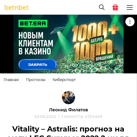
Главная
Прогнозы
Киберспорт
Леонид Филатов
29.06.2022
1 МИНУТА ЧТЕНИЯ
Vitality – Astralis: прогноз на