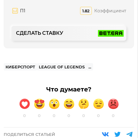
П1
Коэффициент
1.82
СДЕЛАТЬ СТАВКУ
КИБЕРСПОРТ
LEAGUE OF LEGENDS
...
Что думаете?
0
0
0
0
0
0
0
ПОДЕЛИТЬСЯ СТАТЬЕЙ