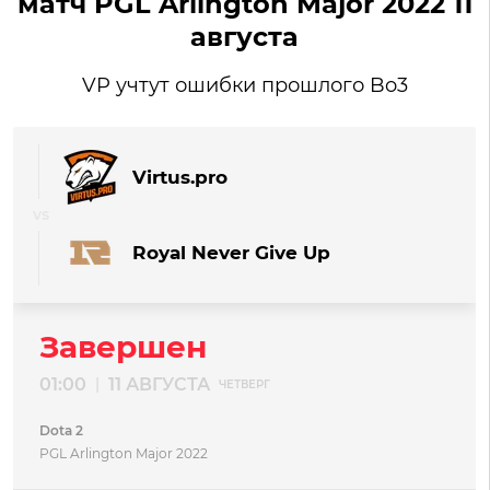
матч PGL Arlington Major 2022 11
августа
VP учтут ошибки прошлого Bo3
Virtus.pro
Royal Never Give Up
Завершен
01:00
11 АВГУСТА
|
ЧЕТВЕРГ
Dota 2
PGL Arlington Major 2022