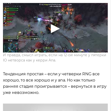
И правда, смысл играть, если на 12-ой минуте у пятерки
IO нетворса как у керри Ana.
Тенденция простая – если у четверки RNG все
хорошо, то все хорошо и у ana. Но как только
ранняя стадия проигрывается – вернуться в игру
уже невозможно.