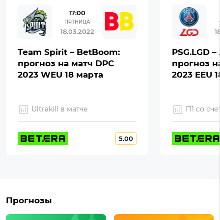
17:00
ПЯТНИЦА
18.03.2022
1
Team Spirit – BetBoom:
PSG.LGD – 
прогноз на матч DPC
прогноз н
2023 WEU 18 марта
2023 EEU 1
Ultrakill в матче
П1 со сче
5.00
Прогнозы