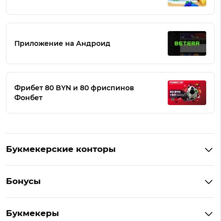
Приложение на Андроид
Фрибет 80 BYN и 80 фриспинов
Фонбет
Букмекерские конторы
Букмекеры Беларуси
Бонусы
Букмекеры на Андроид
Кешбэк
Букмекеры с бонусом
Букмекеры
Бонус на депозит