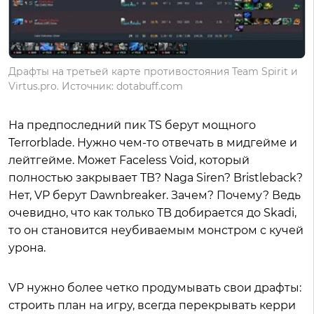
Драфты на третьей карте противостояния Team Spirit и
Virtus.pro. Источник: dotabuff.com
На предпоследний пик TS берут мощного
Terrorblade. Нужно чем-то отвечать в мидгейме и
лейтгейме. Может Faceless Void, который
полностью закрывает TB? Naga Siren? Bristleback?
Нет, VP берут Dawnbreaker. Зачем? Почему? Ведь
очевидно, что как только TB добирается до Skadi,
то он становится неубиваемым монстром с кучей
урона.
VP нужно более четко продумывать свои драфты:
строить план на игру, всегда перекрывать керри