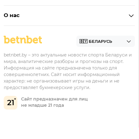
Букмекеры с приложениями
Betera
Промокоды
БК для ставок на киберспорт
О нас
Фонбет
Фрибеты
БК для ставок на футбол
Контакты
Винлайн
Промокоды Фонбет
Марафонбет
Бонусы Бетера
betnbet.by – это актуальные новости спорта Беларуси и
Бонусы Винлайн
мира, аналитические разборы и прогнозы на спорт.
Информация на сайте предназначена только для
совершеннолетних. Сайт носит информационный
характер: не организовывает игры на деньги и не
предоставляет букмекерские услуги.
Сайт предназначен для лиц
21
не младше 21 года