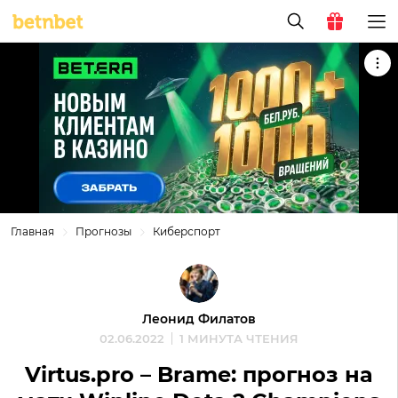
Главная
Прогнозы
Киберспорт
Леонид Филатов
02.06.2022
1 МИНУТА ЧТЕНИЯ
Virtus.pro – Brame: прогноз на