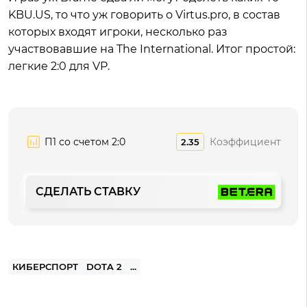
KBU.US, то что уж говорить о Virtus.pro, в состав
которых входят игроки, несколько раз
участвовавшие на The International. Итог простой:
легкие 2:0 для VP.
П1 со счетом 2:0
Коэффициент
2.35
СДЕЛАТЬ СТАВКУ
КИБЕРСПОРТ
DOTA 2
...