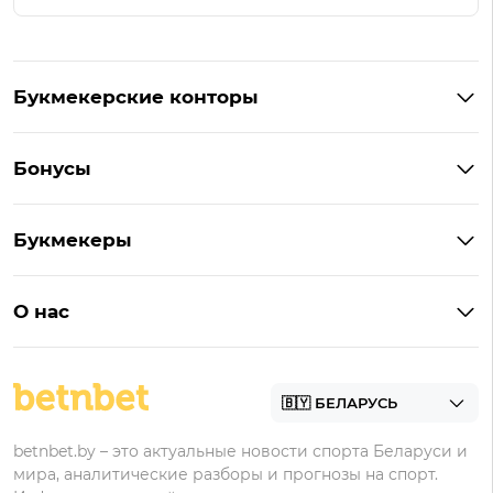
Букмекерские конторы
Букмекеры Беларуси
Бонусы
Букмекеры на Андроид
Кешбэк
Букмекеры с бонусом
Букмекеры
Бонус на депозит
Букмекеры с приложениями
Betera
Промокоды
БК для ставок на киберспорт
О нас
Фонбет
Фрибеты
БК для ставок на футбол
Контакты
Винлайн
Промокоды Фонбет
Марафонбет
Бонусы Бетера
betnbet.by – это актуальные новости спорта Беларуси и
Бонусы Винлайн
мира, аналитические разборы и прогнозы на спорт.