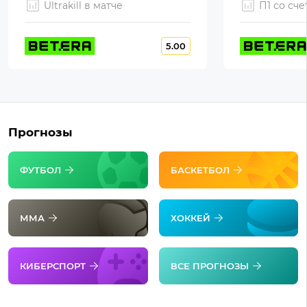
Ultrakill в матче
П1 со сче
5.00
Прогнозы
ФУТБОЛ
БАСКЕТБОЛ
ММА
ХОККЕЙ
КИБЕРСПОРТ
ВСЕ ПРОГНОЗЫ