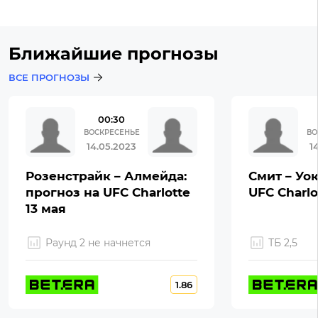
Ближайшие прогнозы
ВСЕ ПРОГНОЗЫ
00:30
ВОСКРЕСЕНЬЕ
ВО
14.05.2023
1
Розенстрайк – Алмейда:
Смит – Уок
прогноз на UFC Charlotte
UFC Charlo
13 мая
Раунд 2 не начнется
ТБ 2,5
1.86