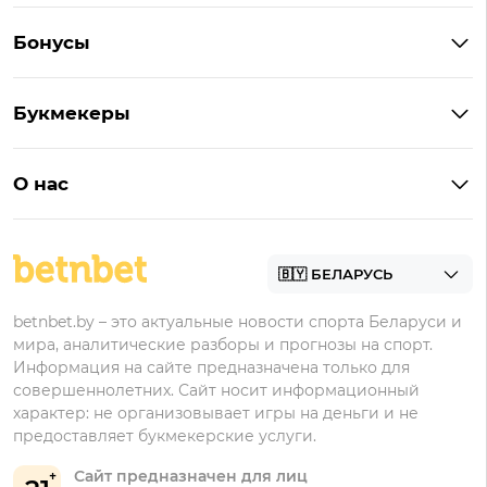
Букмекеры Беларуси
Бонусы
Букмекеры на Андроид
Кешбэк
Букмекеры с бонусом
Букмекеры
Бонус на депозит
Букмекеры с приложениями
Betera
Промокоды
БК для ставок на киберспорт
О нас
Фонбет
Фрибеты
БК для ставок на футбол
Контакты
Винлайн
Промокоды Фонбет
Марафонбет
Бонусы Бетера
betnbet.by – это актуальные новости спорта Беларуси и
Бонусы Винлайн
мира, аналитические разборы и прогнозы на спорт.
Информация на сайте предназначена только для
совершеннолетних. Сайт носит информационный
характер: не организовывает игры на деньги и не
предоставляет букмекерские услуги.
Сайт предназначен для лиц