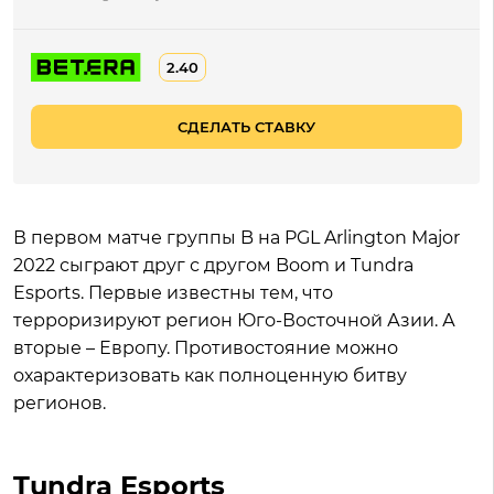
2.40
СДЕЛАТЬ СТАВКУ
В первом матче группы B на PGL Arlington Major
2022 сыграют друг с другом Boom и Tundra
Esports. Первые известны тем, что
терроризируют регион Юго-Восточной Азии. А
вторые – Европу. Противостояние можно
охарактеризовать как полноценную битву
регионов.
Tundra Esports