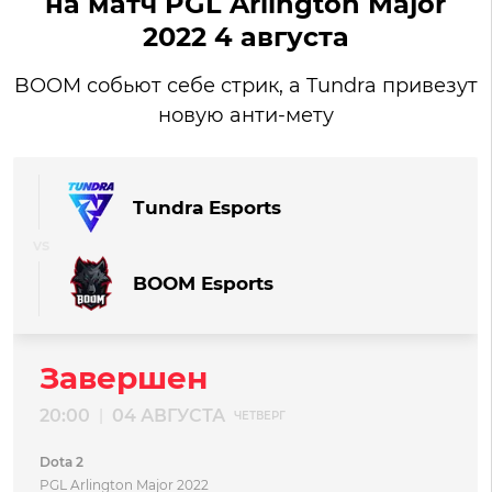
на матч PGL Arlington Major
2022 4 августа
BOOM собьют себе стрик, а Tundra привезут
новую анти-мету
Tundra Esports
BOOM Esports
Завершен
20:00
04 АВГУСТА
|
ЧЕТВЕРГ
Dota 2
PGL Arlington Major 2022