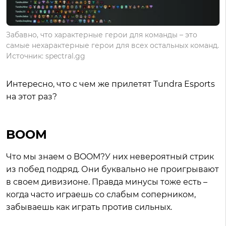
Забавно, что характерные герои для команды – это
самые нехарактерные герои для всех остальных команд.
Источник: spectral.gg
Интересно, что с чем же прилетят Tundra Esports
на этот раз?
BOOM
Что мы знаем о BOOM?У них невероятный стрик
из побед подряд. Они буквально не проигрывают
в своем дивизионе. Правда минусы тоже есть –
когда часто играешь со слабым соперником,
забываешь как играть против сильных.