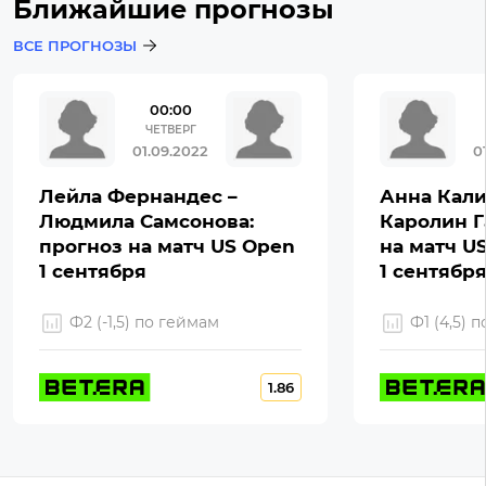
Ближайшие прогнозы
ВСЕ ПРОГНОЗЫ
00:00
ЧЕТВЕРГ
01.09.2022
0
Лейла Фернандес –
Анна Кали
Людмила Самсонова:
Каролин Г
прогноз на матч US Open
на матч U
1 сентября
1 сентябр
Ф2 (-1,5) по геймам
Ф1 (4,5) 
1.86