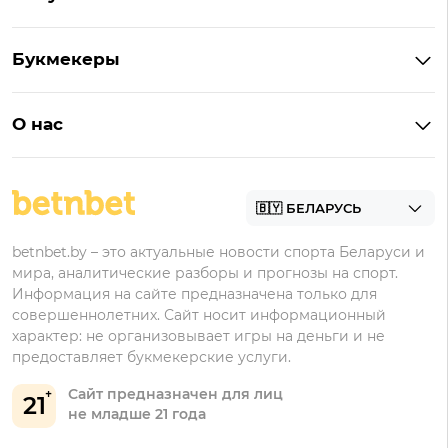
Букмекеры на Андроид
Кешбэк
Букмекеры с бонусом
Букмекеры
Бонус на депозит
Букмекеры с приложениями
Betera
Промокоды
БК для ставок на киберспорт
О нас
Фонбет
Фрибеты
БК для ставок на футбол
Контакты
Винлайн
Промокоды Фонбет
Марафонбет
Бонусы Бетера
betnbet.by – это актуальные новости спорта Беларуси и
Бонусы Винлайн
мира, аналитические разборы и прогнозы на спорт.
Информация на сайте предназначена только для
совершеннолетних. Сайт носит информационный
характер: не организовывает игры на деньги и не
предоставляет букмекерские услуги.
Сайт предназначен для лиц
21
не младше 21 года