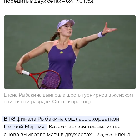
победить в двух сетах – 6:4, 7:6 (7:5).
Елена Рыбакина выиграла шесть турнирнов в женском
одиночном разряде. Фото: usopen.org
В 1/8 финала Рыбакина сошлась с хорваткой
Петрой Мартич.
Казахстанская теннисистка
снова выиграла матч в двух сетах – 7:5, 6:3. Елена