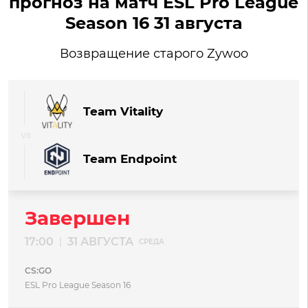
прогноз на матч ESL Pro League
Season 16 31 августа
Возвращение старого Zywoo
Team Vitality
Team Endpoint
Завершен
17:00
31 АВГУСТА
|
СРЕДА
CS:GO
ESL Pro League Season 16