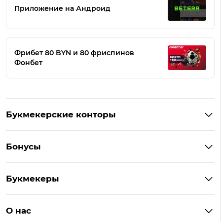
Приложение на Андроид
Фрибет 80 BYN и 80 фриспинов
Фонбет
Букмекерские конторы
Букмекеры Беларуси
Бонусы
Букмекеры на Андроид
Кешбэк
Букмекеры с бонусом
Букмекеры
Бонус на депозит
Букмекеры с приложениями
Betera
Промокоды
БК для ставок на киберспорт
О нас
Фонбет
Фрибеты