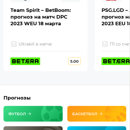
Team Spirit – BetBoom:
PSG.LGD – 
прогноз на матч DPC
прогноз н
2023 WEU 18 марта
2023 EEU 1
Ultrakill в матче
П1 со сче
5.00
Прогнозы
ФУТБОЛ
БАСКЕТБОЛ