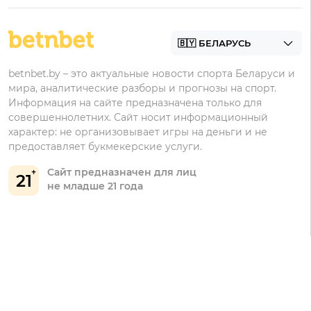
БК для ставок на футбол
Контакты
Винлайн
Промокоды Фонбет
Марафонбет
Бонусы Бетера
betnbet.by – это актуальные новости спорта Беларуси и
Бонусы Винлайн
мира, аналитические разборы и прогнозы на спорт.
Информация на сайте предназначена только для
совершеннолетних. Сайт носит информационный
характер: не организовывает игры на деньги и не
предоставляет букмекерские услуги.
Сайт предназначен для лиц
21
не младше 21 года