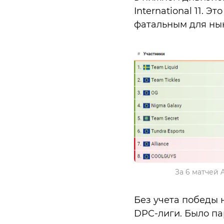
International 11. 
фатальным для нын
За 6 матчей 
Без учета победы 
DPC-лиги. Было пар