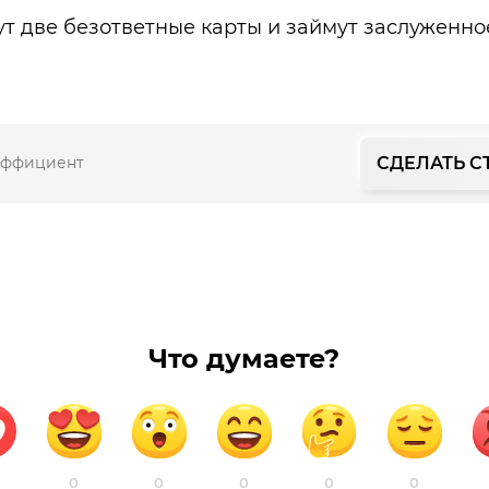
рут две безответные карты и займут заслуженно
СДЕЛАТЬ С
эффициент
Что думаете?
0
0
0
0
0