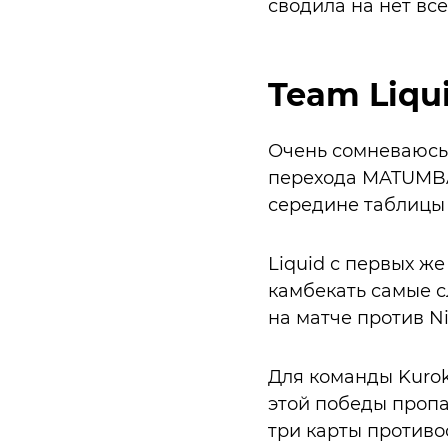
сводила на нет вс
Team Liqu
Очень сомневаюсь, 
перехода MATUMBAM
середине таблицы 
Liquid с первых ж
камбекать самые с
на матче против N
Для команды Kurok
этой победы пропа
три карты противо