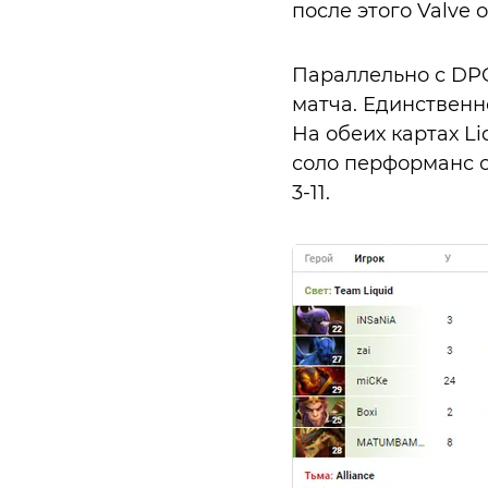
после этого Valve
Параллельно с DPC
матча. Единственно
На обеих картах L
соло перформанс от
3-11.