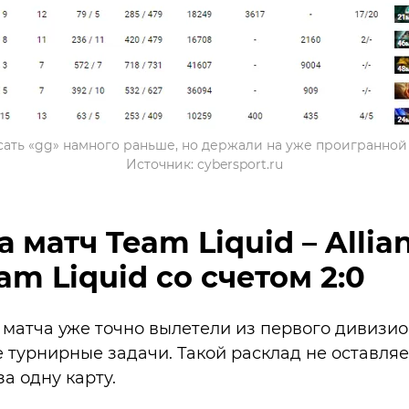
сать «‎gg» намного раньше, но держали на уже проигранной
Источник: cybersport.ru
 матч Team Liquid – Allian
am Liquid со счетом 2:0
матча уже точно вылетели из первого дивизио
 турнирные задачи. Такой расклад не оставляе
за одну карту.