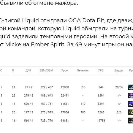
 объявили об отмене мажора.
-лигой Liquid отыграли OGA Dota Pit, где дваж
й командой, которую Liquid обыграли на турнир
iquid задавили темповыми героями. На второй 
 Micke на Ember Spirit. За 49 минут игры он на