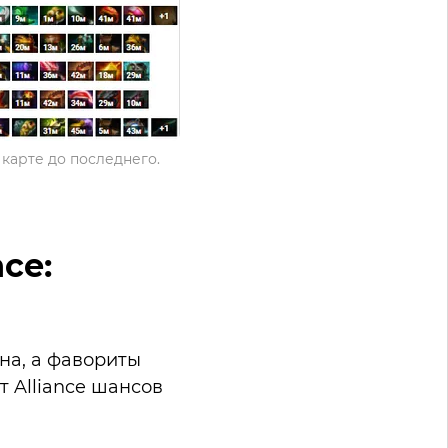
 карте до последнего.
ce:
на, а фавориты
т Alliance шансов