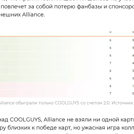
Это повлечет за собой потерю фанбазы и спонсоро
ешних Alliance.
Alliance обыграли только COOLGUYS со счетом 2:0. Источник: 
над COOLGUYS, Alliance не взяли ни одной карт
у близких к победе карт, но ужасная игра колл