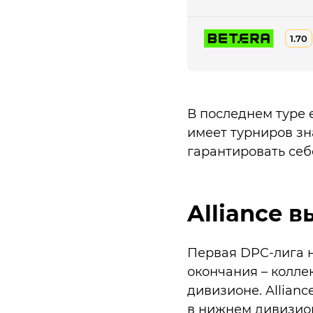
1.70
В последнем туре е
имеет турниров зн
гарантировать себ
Alliance 
Первая DPC-лига н
окончания – колле
дивизионе. Allian
в нижнем дивизион