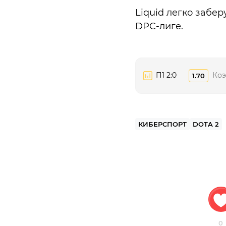
Liquid легко забе
DPC-лиге.
П1 2:0
Ко
1.70
КИБЕРСПОРТ
DOTA 2
0