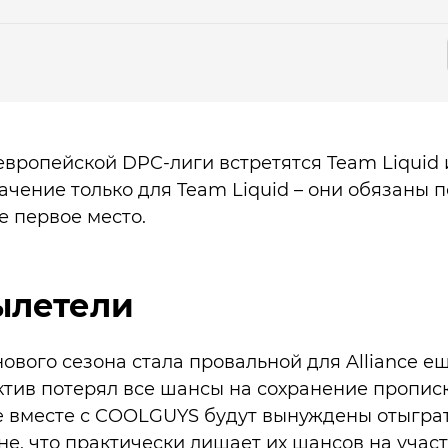
вропейской DPC-лиги встретятся Team Liquid и
ачение только для Team Liquid – они обязаны 
е первое место.
вылетели
ового сезона стала провальной для Alliance ещ
ктив потерял все шансы на сохранение пропис
ce вместе с COOLGUYS будут вынуждены отыгр
е, что практически лишает их шансов на участ