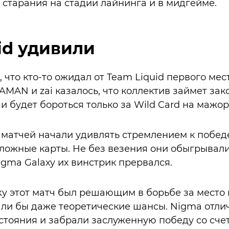
е старания на стадии лайнинга и в мидгейме.
id удивили
что кто-то ожидал от Team Liquid первого мест
AN и zai казалось, что коллектив займет зак
и будет бороться только за Wild Card на мажор
е матчей начали удивлять стремлением к побед
ложные карты. Не без везения они обыгрывали
igma Galaxy их винстрик прервался.
y этот матч был решающим в борьбе за место 
ли бы даже теоретические шансы. Nigma отли
стояния и забрали заслуженную победу со счето