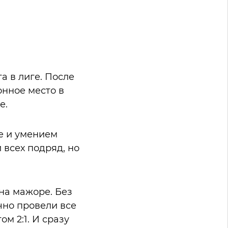
а в лиге. После
онное место в
е.
е и умением
 всех подряд, но
на мажоре. Без
чно провели все
м 2:1. И сразу