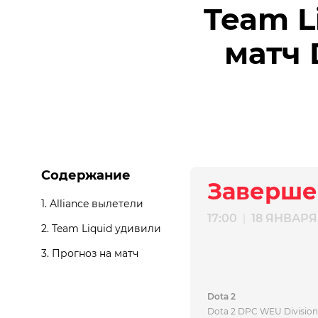
Team Li
матч 
Содержание
Заверше
1.
Alliance вылетели
17:00
18 ЯНВАРЯ
|
2.
Team Liquid удивили
3.
Прогноз на матч
Dota 2
Dota 2 DPC WEU Division 