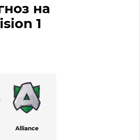
огноз на
sion 1
Alliance