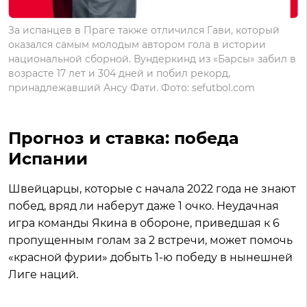
За испанцев в Праге также отличился Гави, который
оказался самым молодым автором гола в истории
национальной сборной. Вундеркинд из «Барсы» забил в
возрасте 17 лет и 304 дней и побил рекорд,
принадлежавший Ансу Фати. Фото: sefutbol.com
Прогноз и ставка: победа
Испании
Швейцарцы, которые с начала 2022 года не знают
побед, вряд ли наберут даже 1 очко. Неудачная
игра команды Якина в обороне, приведшая к 6
пропущенным голам за 2 встречи, может помочь
«красной фурии» добыть 1-ю победу в нынешней
Лиге наций.