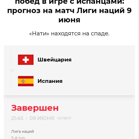
побед в игре с испанцами:
прогноз на матч Лиги наций 9
июня
«Нати» находятся на спаде.
Швейцария
Испания
Завершен
21:45
09 ИЮНЯ
|
ЧЕТВЕРГ
Лига наций
3-й тур