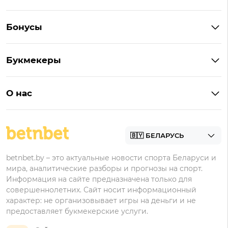
Букмекеры Беларуси
Бонусы
Букмекеры на Андроид
Кешбэк
Букмекеры с бонусом
Букмекеры
Бонус на депозит
Букмекеры с приложениями
Betera
Промокоды
БК для ставок на киберспорт
О нас
Фонбет
Фрибеты
БК для ставок на футбол
Контакты
Винлайн
Промокоды Фонбет
Марафонбет
Бонусы Бетера
betnbet.by – это актуальные новости спорта Беларуси и
Бонусы Винлайн
мира, аналитические разборы и прогнозы на спорт.
Информация на сайте предназначена только для
совершеннолетних. Сайт носит информационный
характер: не организовывает игры на деньги и не
предоставляет букмекерские услуги.