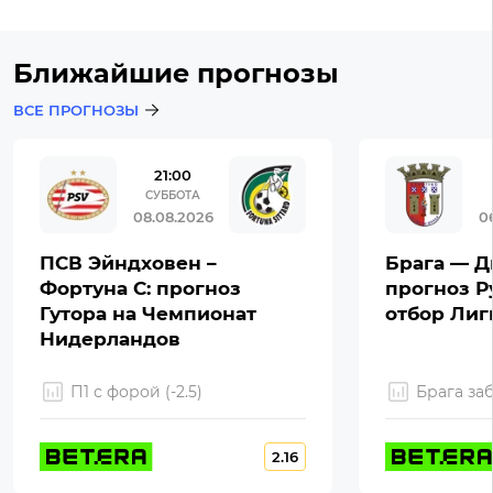
Ближайшие прогнозы
ВСЕ ПРОГНОЗЫ
21:00
СУББОТА
08.08.2026
0
ПСВ Эйндховен –
Брага — Д
Фортуна С: прогноз
прогноз Р
Гутора на Чемпионат
отбор Ли
Нидерландов
П1 с форой (-2.5)
Брага за
2.16