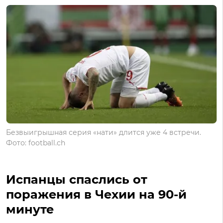
Безвыигрышная серия «нати» длится уже 4 встречи.
Фото: football.ch
Испанцы спаслись от
поражения в Чехии на 90-й
минуте