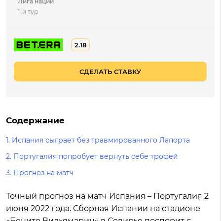
Лига наций
1-й тур
2.18
СДЕЛАТЬ СТАВКУ
Содержание
1.
Испания сыграет без травмированного Лапорта
2.
Португалия попробует вернуть себе трофей
3.
Прогноз на матч
Точный прогноз на матч Испания – Португалия 2
июня 2022 года. Сборная Испании на стадионе
«Бенито Вильямарин» в Севилье поспорит с