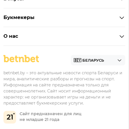
Букмекеры на Андроид
Кешбэк
Букмекеры с бонусом
Букмекеры
Бонус на депозит
Букмекеры с приложениями
Betera
Промокоды
БК для ставок на киберспорт
О нас
Фонбет
Фрибеты
БК для ставок на футбол
Контакты
Винлайн
Промокоды Фонбет
Марафонбет
Бонусы Бетера
betnbet.by – это актуальные новости спорта Беларуси и
Бонусы Винлайн
мира, аналитические разборы и прогнозы на спорт.
Информация на сайте предназначена только для
совершеннолетних. Сайт носит информационный
характер: не организовывает игры на деньги и не
предоставляет букмекерские услуги.
Сайт предназначен для лиц
21
не младше 21 года