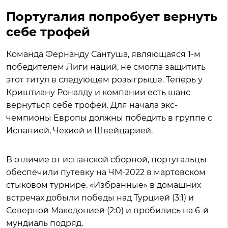
Португалия попробует вернуть
себе трофей
Команда Фернанду Сантуша, являющаяся 1-м
победителем Лиги наций, не смогла защитить
этот титул в следующем розыгрыше. Теперь у
Криштиану Роналду и компании есть шанс
вернуться себе трофей. Для начала экс-
чемпионы Европы должны победить в группе с
Испанией, Чехией и Швейцарией.
В отличие от испанской сборной, португальцы
обеспечили путевку на ЧМ-2022 в мартовском
стыковом турнире. «Избранные» в домашних
встречах добыли победы над Турцией (3:1) и
Северной Македонией (2:0) и пробились на 6-й
мундиаль подряд.