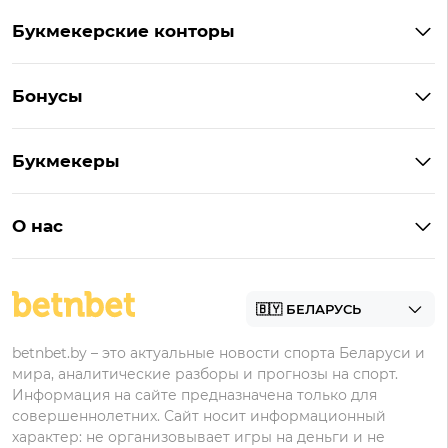
Букмекерские конторы
Букмекеры Беларуси
Бонусы
Букмекеры на Андроид
Кешбэк
Букмекеры с бонусом
Букмекеры
Бонус на депозит
Букмекеры с приложениями
Betera
Промокоды
БК для ставок на киберспорт
О нас
Фонбет
Фрибеты
БК для ставок на футбол
Контакты
Винлайн
Промокоды Фонбет
Марафонбет
Бонусы Бетера
betnbet.by – это актуальные новости спорта Беларуси и
Бонусы Винлайн
мира, аналитические разборы и прогнозы на спорт.
Информация на сайте предназначена только для
совершеннолетних. Сайт носит информационный
характер: не организовывает игры на деньги и не