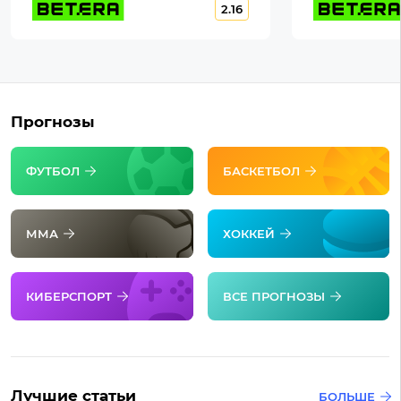
2.16
Прогнозы
ФУТБОЛ
БАСКЕТБОЛ
ММА
ХОККЕЙ
КИБЕРСПОРТ
ВСЕ ПРОГНОЗЫ
Лучшие статьи
БОЛЬШЕ