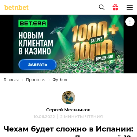
Главная
Прогнозы
Футбол
Сергей Мельников
10.06.2022
2 МИНУТЫ ЧТЕНИЯ
Чехам будет сложно в Испании: