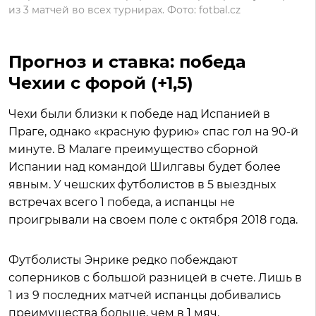
из 3 матчей во всех турнирах. Фото: fotbal.cz
Прогноз и ставка: победа
Чехии с форой (+1,5)
Чехи были близки к победе над Испанией в
Праге, однако «красную фурию» спас гол на 90-й
минуте. В Малаге преимущество сборной
Испании над командой Шилгавы будет более
явным. У чешских футболистов в 5 выездных
встречах всего 1 победа, а испанцы не
проигрывали на своем поле с октября 2018 года.
Футболисты Энрике редко побеждают
соперников с большой разницей в счете. Лишь в
1 из 9 последних матчей испанцы добивались
преимущества больше, чем в 1 мяч.