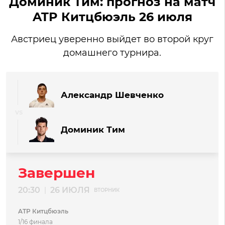
Доминик Тим: прогноз на матч
ATP Китцбюэль 26 июля
Австриец уверенно выйдет во второй круг
домашнего турнира.
Александр Шевченко
Доминик Тим
Завершен
20:30
26 ИЮЛЯ
|
ВТОРНИК
ATP Китцбюэль
1/16 финала