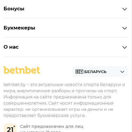
Букмекеры Беларуси
Бонусы
Букмекеры на Андроид
Кешбэк
Букмекеры с бонусом
Букмекеры
Бонус на депозит
Букмекеры с приложениями
Betera
Промокоды
БК для ставок на киберспорт
О нас
Фонбет
Фрибеты
БК для ставок на футбол
Контакты
Винлайн
Промокоды Фонбет
Марафонбет
Бонусы Бетера
betnbet.by – это актуальные новости спорта Беларуси и
Бонусы Винлайн
мира, аналитические разборы и прогнозы на спорт.
Информация на сайте предназначена только для
совершеннолетних. Сайт носит информационный
характер: не организовывает игры на деньги и не
предоставляет букмекерские услуги.
Сайт предназначен для лиц
21