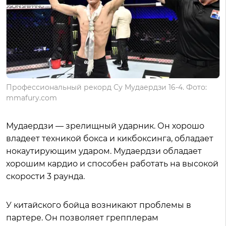
Профессиональный рекорд Су Мудаердзи 16-4. Фото:
mmafury.com
Мудаердзи — зрелищный ударник. Он хорошо
владеет техникой бокса и кикбоксинга, обладает
нокаутирующим ударом. Мудаердзи обладает
хорошим кардио и способен работать на высокой
скорости 3 раунда.
У китайского бойца возникают проблемы в
партере. Он позволяет грепплерам