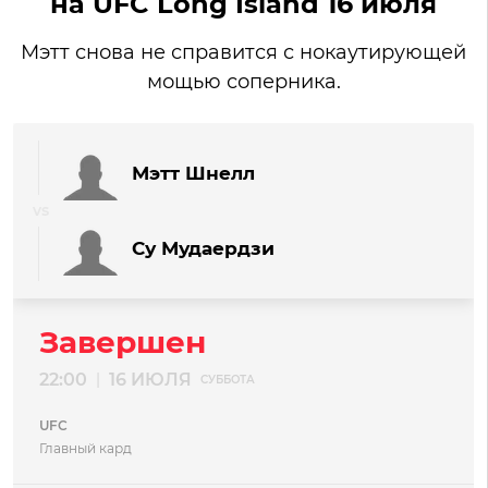
на UFC Long Island 16 июля
Мэтт снова не справится с нокаутирующей
мощью соперника.
Мэтт Шнелл
Су Мудаердзи
Завершен
22:00
16 ИЮЛЯ
|
СУББОТА
UFC
Главный кард