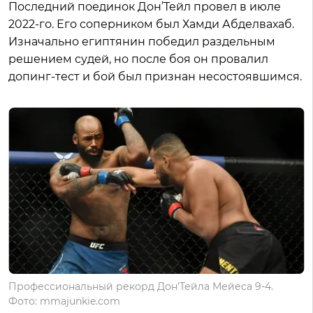
Последний поединок Дон’Тейл провел в июле
2022-го. Его соперником был Хамди Абделвахаб.
Изначально египтянин победил раздельным
решением судей, но после боя он провалил
допинг-тест и бой был признан несостоявшимся.
Профессиональный рекорд Дон’Тейла Мейеса 9-4.
Фото: mmajunkie.com