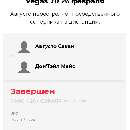
Vegas 70 26 февраля
Августо перестреляет посредственного
соперника на дистанции.
Августо Сакаи
Дон’Тэйл Мейс
Завершен
04:00
26 ФЕВРАЛЯ
|
ВОСКРЕСЕНЬЕ
UFC
Главный кард