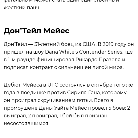
жесткий панч.
Дон’Тейл Мейес
Дон’Тейл — 31-летний боец из США. В 2019 году он
пришел на шоу Dana White’s Contender Series, где
в 1-м раунде финишировал Рикардо Празеля и
подписал контракт с сильнейшей лигой мира.
Дебют Мейеса в UFC состоялся в октябре того же
года в поединке против Сириля Гана, которому
он проиграл скручиванием пятки. Всего в
промоушене Даны Уайта Мейес провел 5 боев: 2
выиграл, 2 проиграл, 1 бой был признан
несостоявшимся.