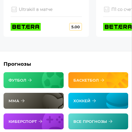
Ultrakill в матче
П1 со сче
5.00
Прогнозы
ФУТБОЛ
БАСКЕТБОЛ
ММА
ХОККЕЙ
КИБЕРСПОРТ
ВСЕ ПРОГНОЗЫ