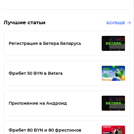
Лучшие статьи
БОЛЬШЕ
Регистрация в Бетера Беларусь
Фрибет 50 BYN в Betera
Приложение на Андроид
Фрибет 80 BYN и 80 фриспинов