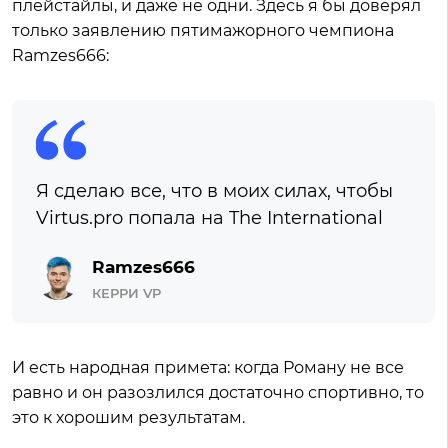
плейстайлы, и даже не одни. Здесь я бы доверял
только заявлению пятимажорного чемпиона
Ramzes666:
Я сделаю все, что в моих силах, чтобы
Virtus.pro попала на The International
Ramzes666
КЕРРИ VP
И есть народная примета: когда Роману не все
равно и он разозлился достаточно спортивно, то
это к хорошим результатам.