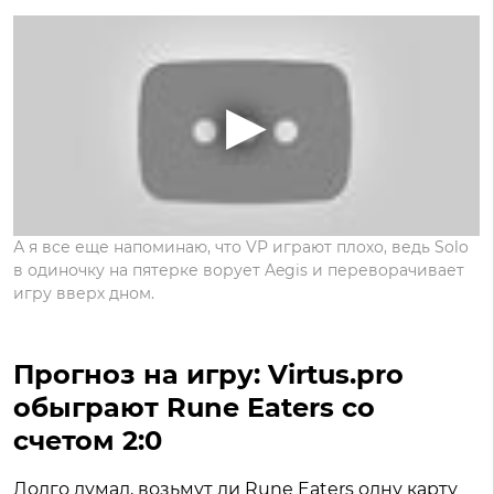
А я все еще напоминаю, что VP играют плохо, ведь Solo
в одиночку на пятерке ворует Aegis и переворачивает
игру вверх дном.
Прогноз на игру: Virtus.pro
обыграют Rune Eaters со
счетом 2:0
Долго думал, возьмут ли Rune Eaters одну карту