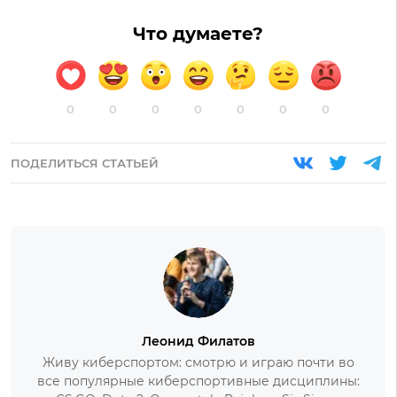
Что думаете?
0
0
0
0
0
0
0
ПОДЕЛИТЬСЯ СТАТЬЕЙ
Леонид Филатов
Живу киберспортом: смотрю и играю почти во
все популярные киберспортивные дисциплины: