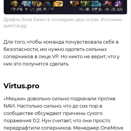
Драфты Rune Eaters в последних двух играх. Источник:
spectral.gg
Для того, чтобы команда почувствовала себя в
безопасности, им нужно одолеть сильных
соперников в лице VP. Но никто не верит, что у
них это получится сделать.
Virtus.pro
«Мишки» довольно сильно подкачали против
NAVI. Настолько сильно, что до сих пор в
сообществе обсуждают причины сухого
поражения 0:2. Нун считает, что они просто
передрафтили соперников. Менеджер OneMove