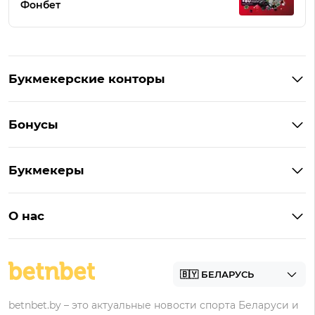
Фонбет
Букмекерские конторы
Букмекеры Беларуси
Бонусы
Букмекеры на Андроид
Кешбэк
Букмекеры с бонусом
Букмекеры
Бонус на депозит
Букмекеры с приложениями
Betera
Промокоды
БК для ставок на киберспорт
О нас
Фонбет
Фрибеты
БК для ставок на футбол
Контакты
Винлайн
Промокоды Фонбет
Марафонбет
Бонусы Бетера
betnbet.by – это актуальные новости спорта Беларуси и
Бонусы Винлайн