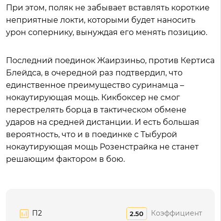
При этом, поляк не забывает вставлять короткие
неприятные локти, которыми будет наносить
урон сопернику, вынуждая его менять позицию.
Последний поединок Жаирзиньо, против Кертиса
Блейдса, в очередной раз подтвердил, что
единственное преимущество суринамца –
нокаутирующая мощь. Кикбоксер не смог
перестрелять борца в тактическом обмене
ударов на средней дистанции. И есть большая
вероятность, что и в поединке с Тыбурой
нокаутирующая мощь Розенстрайка не станет
решающим фактором в бою.
П2
Коэффициент
2.50