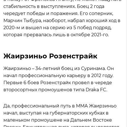
стабильность в выступлениях. Боец 2 года
чередует победы и поражения. Его соперник,
Марчин Тыбура, наоборот, набрал хороший ход в
2020-м и вышел на серию из 5 побед подряд,
которая прервалась лишь в октябре 2021-го.
Жаирзиньо Розенстрайк
Жаирзиньо – 34-летний боец из Суринама. Он
начал профессиональную карьеру в 2012 году.
Первые 6 боев Розенстрайк провел в череде
второсортных промоушенов типа Draka FC.
Да, профессиональный путь в ММА Жаирзиньо
начал, выступая на губернаторских кубках в
маленьком промоушене на Дальнем Востоке