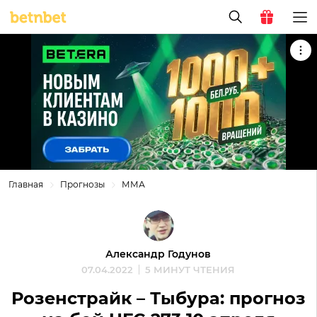
Главная
Прогнозы
ММА
Александр Годунов
07.04.2022
5 МИНУТ ЧТЕНИЯ
Розенстрайк – Тыбура: прогноз