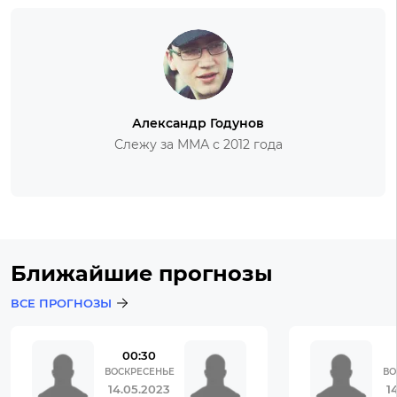
Александр Годунов
Слежу за ММА с 2012 года
Ближайшие прогнозы
ВСЕ ПРОГНОЗЫ
00:30
ВОСКРЕСЕНЬЕ
ВО
14.05.2023
1