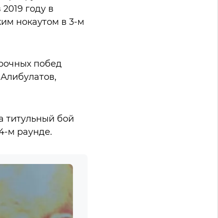
2019 году в
им нокаутом в 3-м
срочных побед
 Алибулатов,
а титульный бой
4-м раунде.