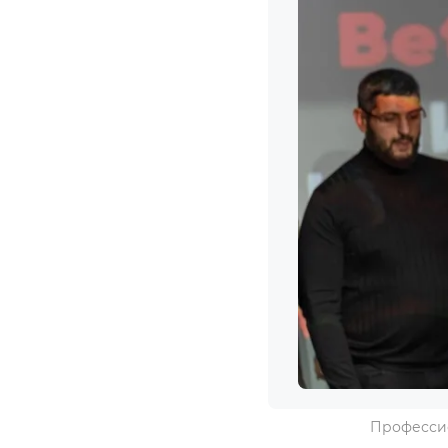
Профессио