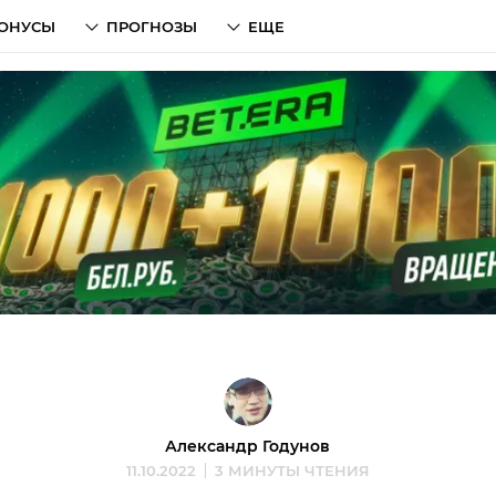
ОНУСЫ
ПРОГНОЗЫ
ЕЩЕ
Александр Годунов
11.10.2022
3 МИНУТЫ ЧТЕНИЯ