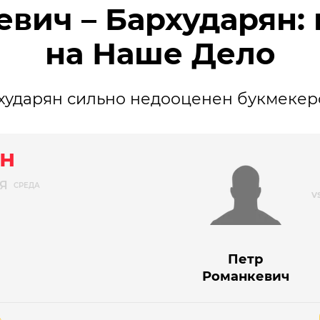
вич – Бархударян:
на Наше Дело
хударян сильно недооценен букмекер
н
РЯ
СРЕДА
Петр
Романкевич