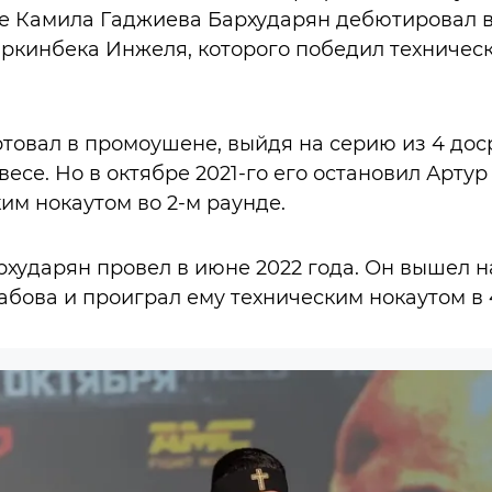
е Камила Гаджиева Бархударян дебютировал в 
ркинбека Инжеля, которого победил техническ
товал в промоушене, выйдя на серию из 4 до
есе. Но в октябре 2021-го его остановил Артур
им нокаутом во 2-м раунде.
хударян провел в июне 2022 года. Он вышел н
абова и проиграл ему техническим нокаутом в 