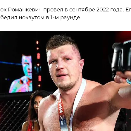
к Романкевич провел в сентябре 2022 года. Е
бедил нокаутом в 1-м раунде.