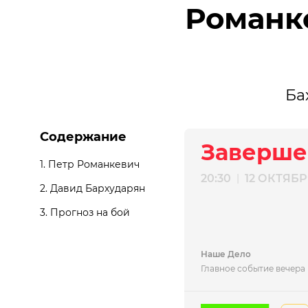
Романке
Ба
Содержание
Заверше
1.
Петр Романкевич
20:30
12 ОКТЯБ
|
2.
Давид Бархударян
3.
Прогноз на бой
Наше Дело
Главное событие вечера