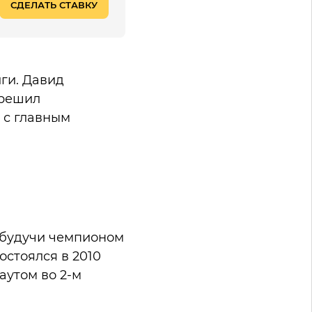
СДЕЛАТЬ СТАВКУ
иги. Давид
 решил
 с главным
 будучи чемпионом
остоялся в 2010
аутом во 2-м