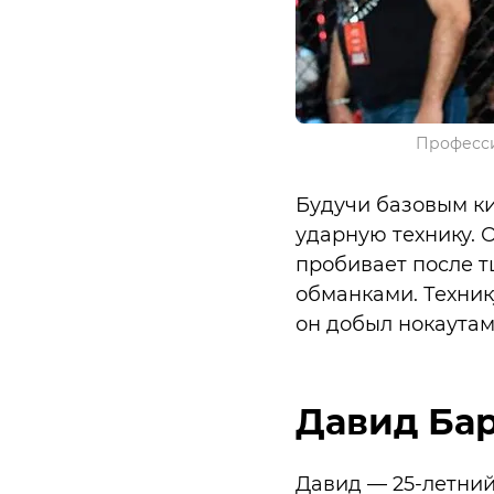
Професси
Будучи базовым к
ударную технику. 
пробивает после т
обманками. Техни
он добыл нокаутам
Давид Ба
Давид — 25-летний