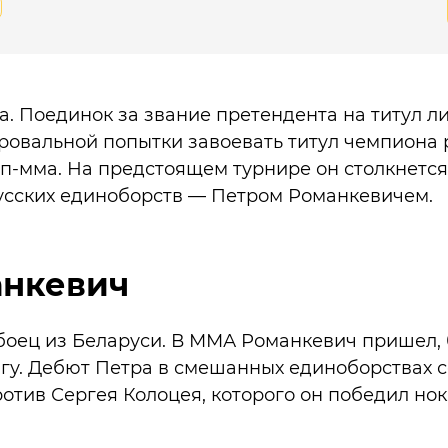
а. Поединок за звание претендента на титул л
ровальной попытки завоевать титул чемпиона
п-мма. На предстоящем турнире он столкнется
усских единоборств — Петром Романкевичем.
анкевич
боец из Беларуси. В ММА Романкевич пришел,
гу. Дебют Петра в смешанных единоборствах с
ротив Сергея Колоцея, которого он победил нок