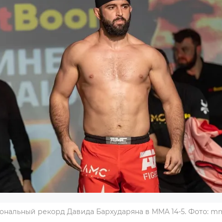
нальный рекорд Давида Бархударяна в ММА 14-5. Фото: m