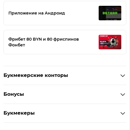
Приложение на Андроид
Фрибет 80 BYN и 80 фриспинов
Фонбет
Букмекерские конторы
Букмекеры Беларуси
Бонусы
Букмекеры на Андроид
Кешбэк
Букмекеры с бонусом
Букмекеры
Бонус на депозит
Букмекеры с приложениями
Betera
Промокоды
БК для ставок на киберспорт