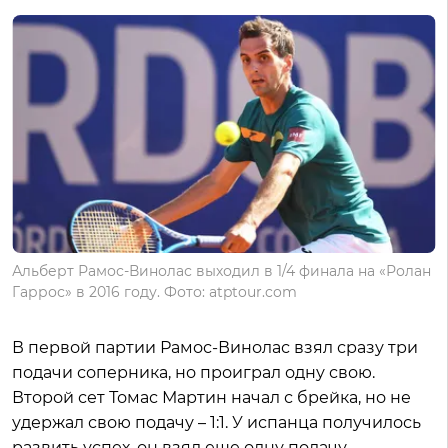
Альберт Рамос-Винолас выходил в 1/4 финала на «Ролан
Гаррос» в 2016 году. Фото: atptour.com
В первой партии Рамос-Винолас взял сразу три
подачи соперника, но проиграл одну свою.
Второй сет Томас Мартин начал с брейка, но не
удержал свою подачу – 1:1. У испанца получилось
развить успех, он взял еще одну подачу