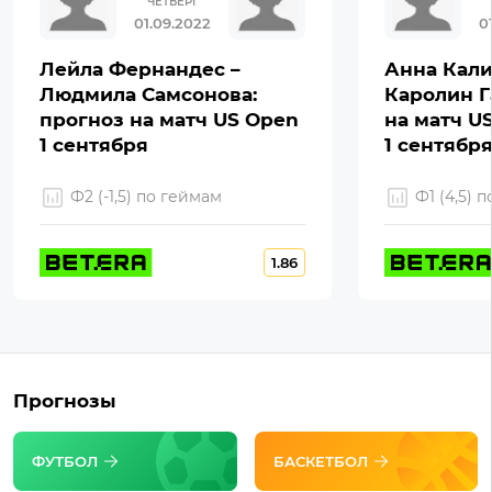
ЧЕТВЕРГ
01.09.2022
0
Лейла Фернандес –
Анна Кали
Людмила Самсонова:
Каролин Г
прогноз на матч US Open
на матч U
1 сентября
1 сентябр
Ф2 (-1,5) по геймам
Ф1 (4,5) 
1.86
Прогнозы
ФУТБОЛ
БАСКЕТБОЛ