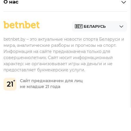
О нас
Фонбет
Фрибеты
БК для ставок на футбол
Контакты
Винлайн
Промокоды Фонбет
Марафонбет
Бонусы Бетера
betnbet.by – это актуальные новости спорта Беларуси и
Бонусы Винлайн
мира, аналитические разборы и прогнозы на спорт.
Информация на сайте предназначена только для
совершеннолетних. Сайт носит информационный
характер: не организовывает игры на деньги и не
предоставляет букмекерские услуги.
Сайт предназначен для лиц
21
не младше 21 года