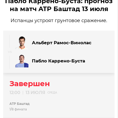
Пабло Каррено-Буста: прогноз
на матч ATP Баштад 13 июля
Испанцы устроят грунтовое сражение.
Альберт Рамос-Винолас
Пабло Каррено-Буста
Завершен
12:00
13 ИЮЛЯ
|
СРЕДА
ATP Баштад
1/8 финала