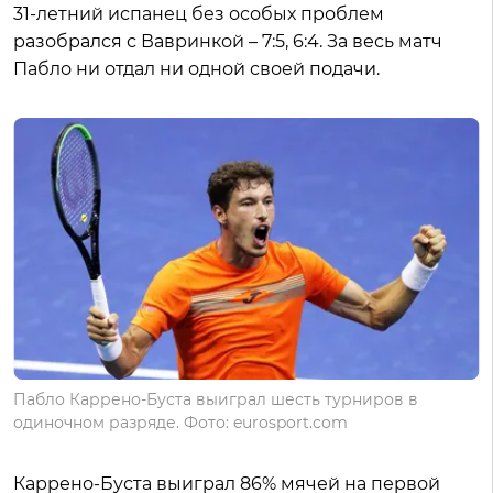
31-летний испанец без особых проблем
разобрался с Вавринкой – 7:5, 6:4. За весь матч
Пабло ни отдал ни одной своей подачи.
Пабло Каррено-Буста выиграл шесть турниров в
одиночном разряде. Фото: eurosport.com
Каррено-Буста выиграл 86% мячей на первой