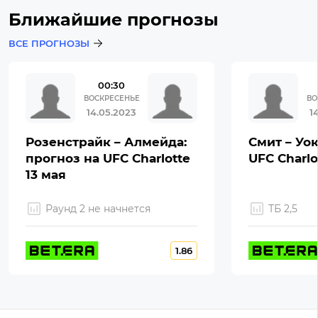
Ближайшие прогнозы
ВСЕ ПРОГНОЗЫ
00:30
ВОСКРЕСЕНЬЕ
ВО
14.05.2023
1
Розенстрайк – Алмейда:
Смит – Уок
прогноз на UFC Charlotte
UFC Charlo
13 мая
Раунд 2 не начнется
ТБ 2,5
1.86