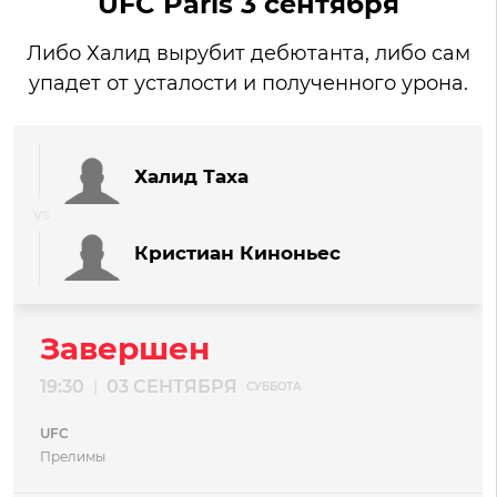
UFC Paris 3 сентября
Либо Халид вырубит дебютанта, либо сам
упадет от усталости и полученного урона.
Халид Таха
Кристиан Киноньес
Завершен
19:30
03 СЕНТЯБРЯ
|
СУББОТА
UFC
Прелимы