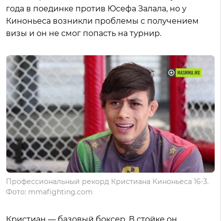
года в поединке против Юсефа Залала, но у
Киноньеса возникли проблемы с получением
визы и он не смог попасть на турнир.
Профессиональный рекорд Кристиана Киноньеса 16-3.
Фото: mmafighting.com
Кристиан — базовый боксер. В стойке он