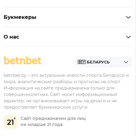
Букмекеры на Андроид
Кешбэк
Букмекеры с бонусом
Букмекеры
Бонус на депозит
Букмекеры с приложениями
Betera
Промокоды
БК для ставок на киберспорт
О нас
Фонбет
Фрибеты
БК для ставок на футбол
Контакты
Винлайн
Промокоды Фонбет
Марафонбет
Бонусы Бетера
betnbet.by – это актуальные новости спорта Беларуси и
Бонусы Винлайн
мира, аналитические разборы и прогнозы на спорт.
Информация на сайте предназначена только для
совершеннолетних. Сайт носит информационный
характер: не организовывает игры на деньги и не
предоставляет букмекерские услуги.
Сайт предназначен для лиц
21
не младше 21 года