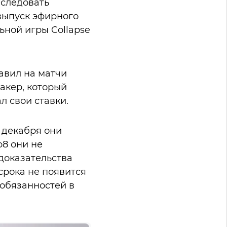
еследовать
выпуск эфирного
ьной игры Collapse
авил на матчи
акер, который
л свои ставки.
 декабря они
o8 они не
 доказательства
срока не появится
 обязанностей в