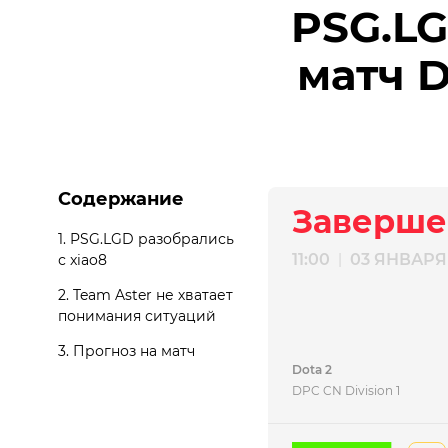
PSG.LG
матч D
Содержание
Заверше
1.
PSG.LGD разобрались
11:00
03 ЯНВАРЯ
|
с xiao8
2.
Team Aster не хватает
понимания ситуаций
3.
Прогноз на матч
Dota 2
DPC CN Division 1