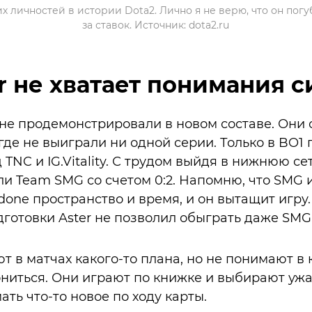
их личностей в истории Dota2. Лично я не верю, что он пог
за ставок. Источник: dota2.ru
r не хватает понимания 
 не продемонстрировали в новом составе. Они
l, где не выиграли ни одной серии. Только в BO1
TNC и IG.Vitality. С трудом выйдя в нижнюю сет
и Team SMG со счетом 0:2. Напомню, что SMG 
done пространство и время, и он вытащит игру
одготовки Aster не позволил обыграть даже SMG
т в матчах какого-то плана, но не понимают в 
лониться. Они играют по книжке и выбирают у
ать что-то новое по ходу карты.