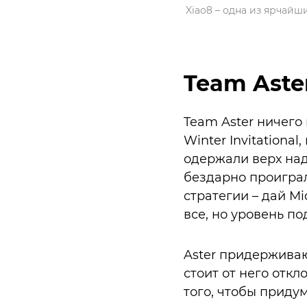
Xiao8 – одна из ярчайш
Team Aste
Team Aster ничего
Winter Invitationa
одержали верх над 
бездарно проиграл
стратегии – дай Mi
все, но уровень п
Aster придерживаю
стоит от него отк
того, чтобы придум