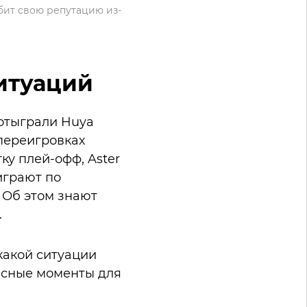
убит свою репутацию из-
ситуаций
 отыграли Huya
 переигровках
ку плей-офф, Aster
играют по
. Об этом знают
.
какой ситуации
жасные моменты для