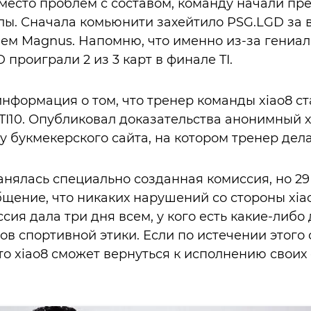
 вместо проблем с составом, команду начали пр
ы. Сначала комьюнити захейтило PSG.LGD за 
ем Magnus. Напомню, что именно из-за гениал
проиграли 2 из 3 карт в финале TI.
нформация о том, что тренер команды xiao8 ст
TI10. Опубликовал доказательства анонимный х
у букмекерского сайта, на котором тренер дела
нялась специально созданная комиссия, но 29
щение, что никаких нарушений со стороны xia
ия дала три дня всем, у кого есть какие-либо
в спортивной этики. Если по истечении этого 
то xiao8 сможет вернуться к исполнению своих