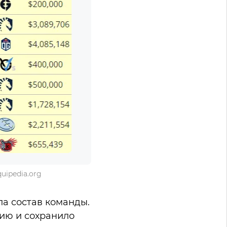
uipedia.org
ла состав команды.
гию и сохранило