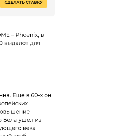
СДЕЛАТЬ СТАВКУ
ME – Phoenix, в
10 выдался для
на. Еще в 60-х он
ропейских
 повышение
о Бела ушёл из
дующего века