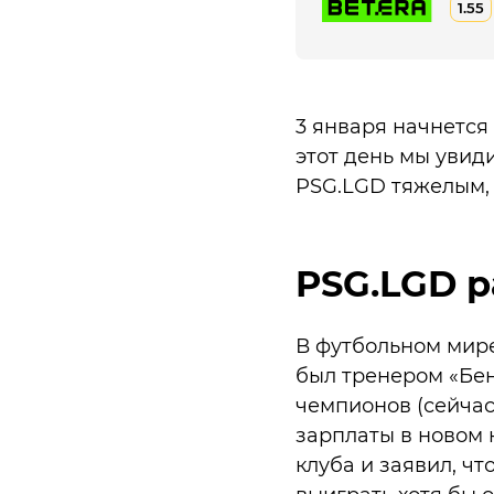
1.55
3 января начнется
этот день мы увиди
PSG.LGD тяжелым, 
PSG.LGD р
В футбольном мире
был тренером «Бен
чемпионов (сейчас
зарплаты в новом к
клуба и заявил, ч