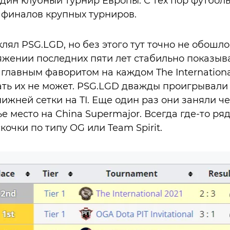
один клубный турнир Европы. С тех пор футбол
 финалов крупных турниров.
клял PSG.LGD, но без этого тут точно не обошл
яжении последних пяти лет стабильно показыв
 главным фаворитом на каждом The Internation
ать их не может. PSG.LGD дважды проигрывали
ижней сетки на TI. Еще один раз они заняли че
е место на China Supermajor. Всегда где-то ря
очки по типу OG или Team Spirit.