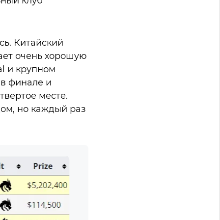
ьный клуб
ось. Китайский
ает очень хорошую
al и крупном
 в финале и
твертое месте.
дом, но каждый раз