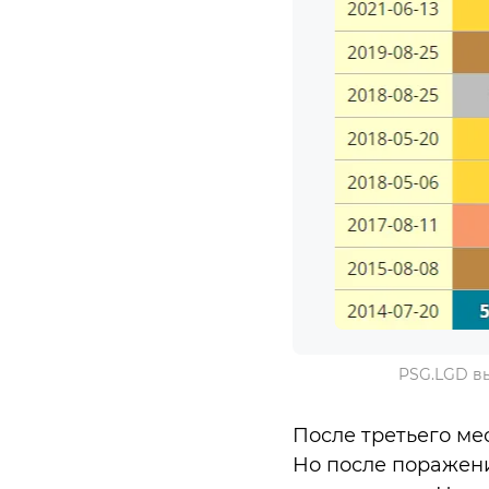
PSG.LGD вы
После третьего ме
Но после поражени