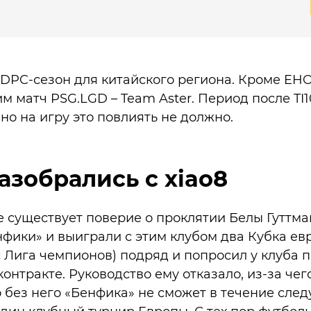
 DPC-сезон для китайского региона. Кроме EHO
м матч PSG.LGD – Team Aster. Период после TI
но на игру это повлиять не должно.
азобрались с xiao8
 существует поверие о проклятии Белы Гуттман
фики» и выиграли с этим клубом два Кубка ев
 Лига чемпионов) подряд и попросил у клуба
онтракте. Руководство ему отказало, из-за чег
то без него «Бенфика» не сможет в течение сле