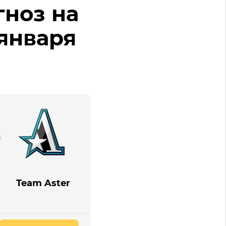
гноз на
 января
Team Aster