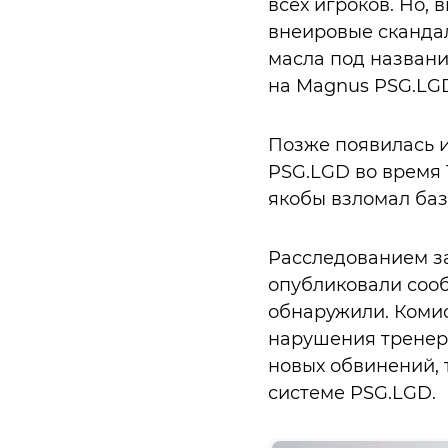
всех игроков. Но,
внеировые скандал
масла под названи
на Magnus PSG.LGD 
Позже появилась и
PSG.LGD во время 
якобы взломал баз
Расследованием за
опубликовали сооб
обнаружили. Комисс
нарушения тренеро
новых обвинений, 
системе PSG.LGD.