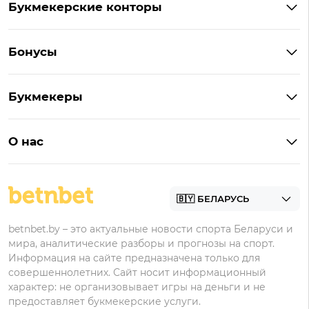
Букмекерские конторы
Букмекеры Беларуси
Бонусы
Букмекеры на Андроид
Кешбэк
Букмекеры с бонусом
Букмекеры
Бонус на депозит
Букмекеры с приложениями
Betera
Промокоды
БК для ставок на киберспорт
О нас
Фонбет
Фрибеты
БК для ставок на футбол
Контакты
Винлайн
Промокоды Фонбет
Марафонбет
Бонусы Бетера
betnbet.by – это актуальные новости спорта Беларуси и
Бонусы Винлайн
мира, аналитические разборы и прогнозы на спорт.
Информация на сайте предназначена только для
совершеннолетних. Сайт носит информационный
характер: не организовывает игры на деньги и не
предоставляет букмекерские услуги.