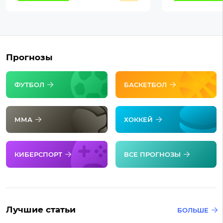
Прогнозы
ФУТБОЛ
БАСКЕТБОЛ
ММА
ХОККЕЙ
КИБЕРСПОРТ
ВСЕ ПРОГНОЗЫ
Лучшие статьи
БОЛЬШЕ