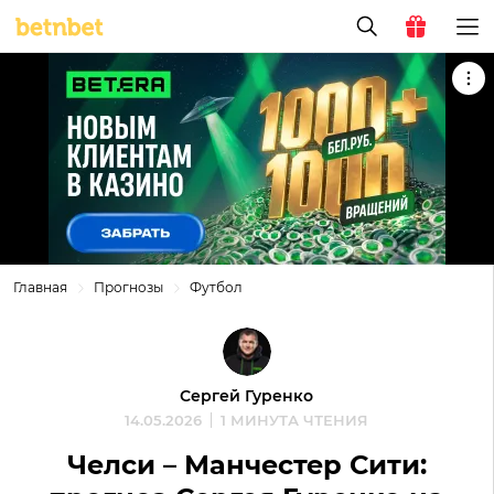
Главная
Прогнозы
Футбол
Сергей Гуренко
14.05.2026
1 МИНУТА ЧТЕНИЯ
Челси – Манчестер Сити: