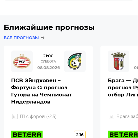
Ближайшие прогнозы
ВСЕ ПРОГНОЗЫ
21:00
СУББОТА
08.08.2026
0
ПСВ Эйндховен –
Брага — Д
Фортуна С: прогноз
прогноз Р
Гутора на Чемпионат
отбор Ли
Нидерландов
П1 с форой (-2.5)
Брага за
2.16