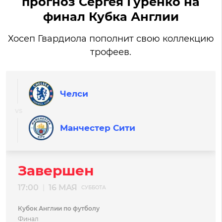
прогноз Сергея Гуренко на
финал Кубка Англии
Хосеп Гвардиола пополнит свою коллекцию
трофеев.
Челси
Манчестер Сити
Завершен
17:00
16 МАЯ
|
СУББОТА
Кубок Англии по футболу
Финал