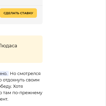
СДЕЛАТЬ СТАВКУ
Людаса
но.
Но смотрелся
о отдохнуть своим
беду. Хотя
Но там по-прежнему
ент.