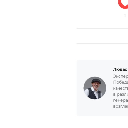
1
Людас
Экспер
Победи
качест
в разл
генера
возгла