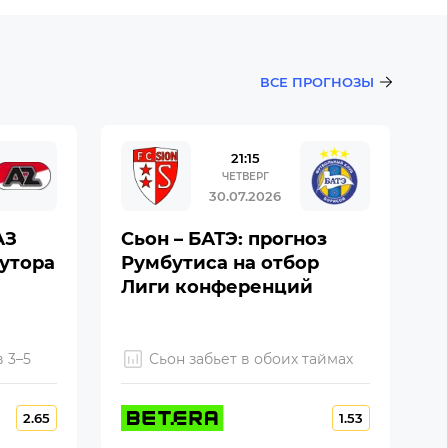
ВСЕ ПРОГНОЗЫ
21:15
ЧЕТВЕРГ
30.07.2026
АЗ
Сьон – БАТЭ: прогноз
Гутора
Румбутиса на отбор
Лиги конференций
 3–5
Сьон забьет в обоих таймах
2.65
1.53