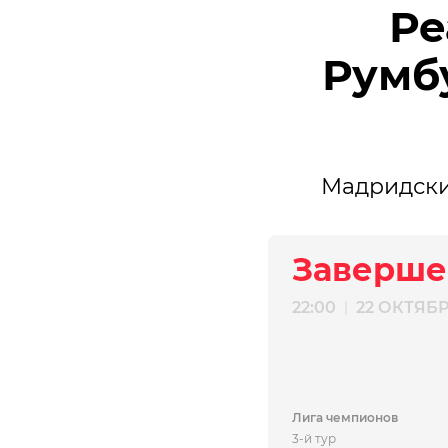
Ре
Румбу
Мадридский
Заверше
22:00
22 ОКТЯБ
|
Лига чемпионов
3-й тур