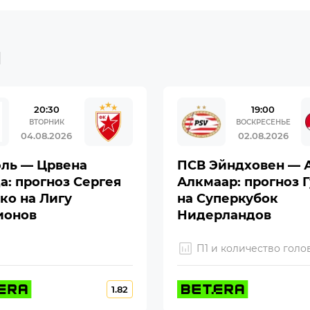
ы
20:30
19:00
ВТОРНИК
ВОСКРЕСЕНЬЕ
04.08.2026
02.08.2026
ль — Црвена
ПСВ Эйндховен — 
а: прогноз Сергея
Алкмаар: прогноз 
ко на Лигу
на Суперкубок
ионов
Нидерландов
П1 и количество голов
1.82