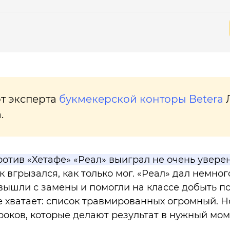
т эксперта
букмекерской конторы Betera
.
отив «Хетафе» «Реал» выиграл не очень уверен
 вгрызался, как только мог. «Реал» дал немног
вышли с замены и помогли на классе добыть по
 хватает: список травмированных огромный. 
роков, которые делают результат в нужный мом