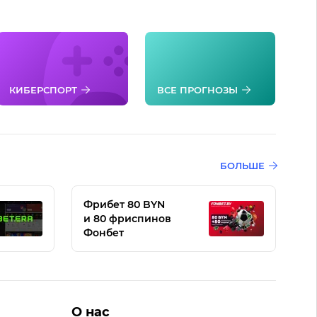
КИБЕРСПОРТ
ВСЕ ПРОГНОЗЫ
БОЛЬШЕ
Фрибет 80 BYN
и 80 фриспинов
Фонбет
О нас