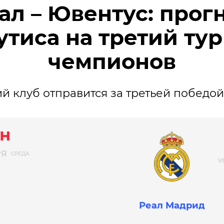
ал – Ювентус: прог
тиса на третий ту
чемпионов
 клуб отправится за третьей победой
н
РЯ
СРЕДА
Реал Мадрид