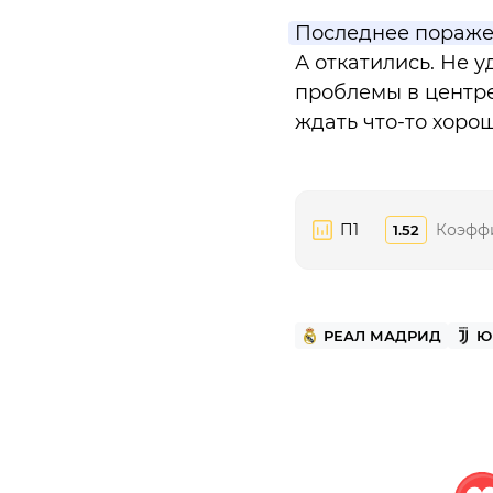
Последнее поражен
А откатились. Не у
проблемы в центре
ждать что-то хоро
П1
Коэфф
1.52
РЕАЛ МАДРИД
Ю