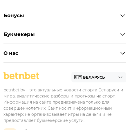
Букмекеры Беларуси
Бонусы
Букмекеры на Андроид
Кешбэк
Букмекеры с бонусом
Букмекеры
Бонус на депозит
Букмекеры с приложениями
Betera
Промокоды
БК для ставок на киберспорт
О нас
Фонбет
Фрибеты
БК для ставок на футбол
Контакты
Винлайн
Промокоды Фонбет
Марафонбет
Бонусы Бетера
betnbet.by – это актуальные новости спорта Беларуси и
Бонусы Винлайн
мира, аналитические разборы и прогнозы на спорт.
Информация на сайте предназначена только для
совершеннолетних. Сайт носит информационный
характер: не организовывает игры на деньги и не
предоставляет букмекерские услуги.