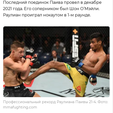
Последний поединок Паива провел в декабре
2021 года. Его соперником был Шон О’Мэйли.
Раулиан проиграл нокаутом в 1-м раунде.
Профессиональный рекорд Раулиана Паивы 21-4. Фото:
mmafughting.com