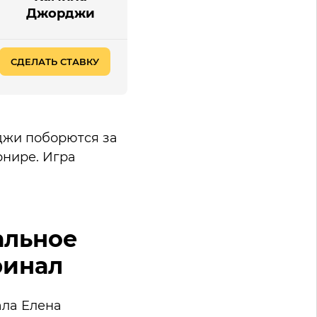
Джорджи
СДЕЛАТЬ СТАВКУ
джи поборются за
рнире. Игра
альное
финал
ала Елена