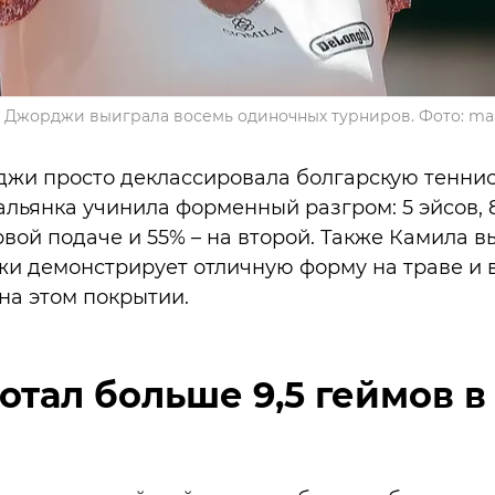
 Джорджи выиграла восемь одиночных турниров. Фото: ma
джи просто деклассировала болгарскую тенни
 Итальянка учинила форменный разгром: 5 эйсов,
вой подаче и 55% – на второй. Также Камила 
и демонстрирует отличную форму на траве и в
на этом покрытии.
тотал больше 9,5 геймов 