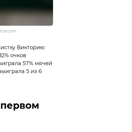
rca.com
систку Викторию
 82% очков
выиграла 57% мячей
ыиграла 5 из 6
в первом