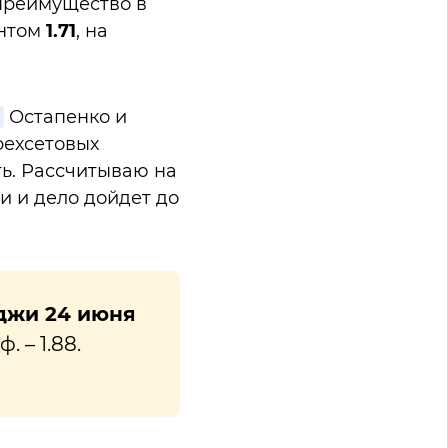
преимущество в
ентом
1.71
, на
Остапенко и
рехсетовых
ть. Рассчитываю на
и и дело дойдет до
джи 24 июня
 – 1.88.