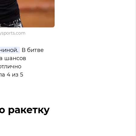
ysports.com
ниной.
В битве
ла шансов
 отлично
а 4 из 5
ю ракетку