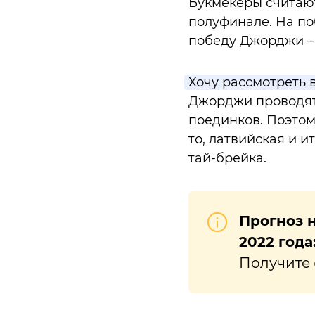
Букмекеры считают
полуфинале. На п
победу Джорджи –
Хочу рассмотреть 
Джорджи проводят 
поединков. Поэтом
то, латвийская и и
тай-брейка.
Прогноз 
2022 года
Получите