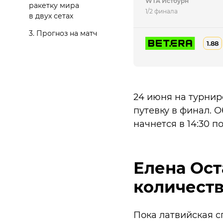
WTA Истбурн
ракетку мира
1/2 финала
в двух сетах
3.
Прогноз на матч
1.88
24 июня на турнир
путевку в финал. О
начнется в 14:30 
Елена Ост
количеств
Пока латвийская с