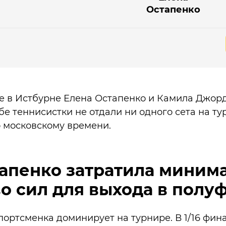
Остапенко
е в Истбурне Елена Остапенко и Камила Джор
бе теннисистки не отдали ни одного сета на ту
по московскому времени.
апенко затратила миним
о сил для выхода в полу
портсменка доминирует на турнире. В 1/16 фин