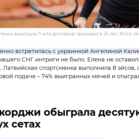
пенко выиграла 11 млн долларов призовых в 25 лет. Фото: sk
пенко встретилась с украинкой Ангелиной Кали
ывшего СНГ интриги не было. Елена не остави
:2. Латвийская спортсменка выполнила 8 эйсов,
рвой подаче – 74% выигранных мячей и отыграл
жорджи обыграла десяту
ух сетах