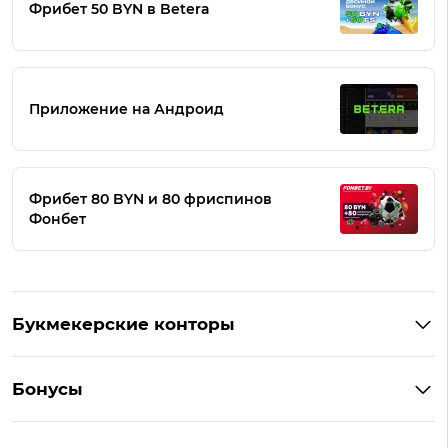
Фрибет 50 BYN в Betera
Приложение на Андроид
Фрибет 80 BYN и 80 фриспинов
Фонбет
Букмекерские конторы
Букмекеры Беларуси
Бонусы
Букмекеры на Андроид
Кешбэк
Букмекеры с бонусом