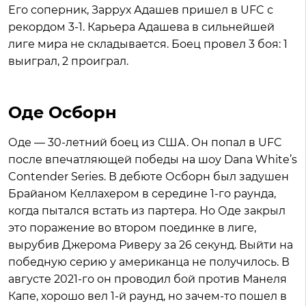
Его соперник, Заррух Адашев пришел в UFC с
рекордом 3-1. Карьера Адашева в сильнейшей
лиге мира не складывается. Боец провел 3 боя: 1
выиграл, 2 проиграл.
Оде Осборн
Оде — 30-летний боец из США. Он попал в UFC
после впечатляющей победы на шоу Dana White’s
Contender Series. В дебюте Осборн был задушен
Брайаном Келлахером в середине 1-го раунда,
когда пытался встать из партера. Но Оде закрыл
это поражение во втором поединке в лиге,
вырубив Джерома Риверу за 26 секунд. Выйти на
победную серию у американца не получилось. В
августе 2021-го он проводил бой против Манеля
Капе, хорошо вел 1-й раунд, но зачем-то пошел в