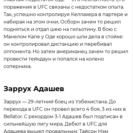
поражения в UFC связаны с недостатком опыта.
Так, успешно контролируя Келлахера в партере и
набирая на этом очки, Осборн зачем то решил
подняться и отдал шею на гильотину. В бою с
Манелом Капе у Оде хорошо шли дела в стойке:
он контролировал дистанцию и перебивал
оппонента. Но затем американец зачем то решил
провести тейкдаун и попался на колено
соперника.
Заррух Адашев
Заррух — 29-летний боец из Узбекистана. До
перехода в UFC он провел всего 4 боя, 3 из них в
Bellator. С рекордом 3-1 Адашев был подписан в
сильнейшую лигу мира. Дебют в UFC для
Адашева вышел провальным: Тайсон Нэм