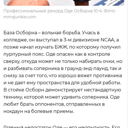
Профессиональный рекорд Оде Осборна 10-4. Фото:
mmajunkie.com
База Осборна – вольная борьба. Учась в
колледже, он выступал в 3-м дивизионе NCAA, а
позже начал изучать БЖЖ, по которому получил
пурпурный пояс. Оде опасен как в контроле
сверху, откуда может не только набирать очки, но
и разбивать соперника в граунд-энд-паунд, так и
снизу за счет того, что хорошо вяжет противника
и не дает ему пространства для удобной работы.
В стойке Осборн демонстрирует нестандартную
технику, которой может удивить соперника. Оде
любит брать оппонентов, отправленных в
нокдаун на болевые приемы.
Главный недостаток Оде — его неопытность. Его