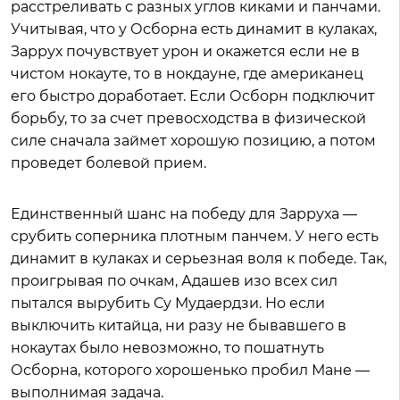
расстреливать с разных углов киками и панчами.
Учитывая, что у Осборна есть динамит в кулаках,
Заррух почувствует урон и окажется если не в
чистом нокауте, то в нокдауне, где американец
его быстро доработает. Если Осборн подключит
борьбу, то за счет превосходства в физической
силе сначала займет хорошую позицию, а потом
проведет болевой прием.
Единственный шанс на победу для Зарруха —
срубить соперника плотным панчем. У него есть
динамит в кулаках и серьезная воля к победе. Так,
проигрывая по очкам, Адашев изо всех сил
пытался вырубить Су Мудаердзи. Но если
выключить китайца, ни разу не бывавшего в
нокаутах было невозможно, то пошатнуть
Осборна, которого хорошенько пробил Мане —
выполнимая задача.