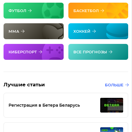
ФУТБОЛ
БАСКЕТБОЛ
ММА
ХОККЕЙ
КИБЕРСПОРТ
ВСЕ ПРОГНОЗЫ
Лучшие статьи
БОЛЬШЕ
Регистрация в Бетера Беларусь