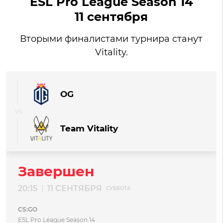
ESL Pro League Season 14
11 сентября
Вторыми финалистами турнира станут
Vitality.
OG
Team Vitality
Завершен
20:15
11 СЕНТЯБРЯ
|
СУББОТА
CS:GO
ESL Pro League Season 14