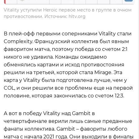
Vitality уступили Heroic первое место в группе в очном
противостоянии. Источник: hltv.org
В плей-офф первыми соперниками Vitality стали
Complexity. Французский коллектив был явным
фаворитом матча, поэтому победа со счетом 2:1
никого не удивила. Команды ожидаемо
обменялись картами и исход противостояния
решили на третьей, которой стала Mirage. Эта
карта у Vitality была подготовлена лучше, чем у
COL, и они решили все проблемы еще на первой
половине, которая закончилась со счетом 12:3.
А вот в победу Vitality над Gambit в
четвертьфинале верили лишь самые преданные
фанаты коллектива. Gambit – фавориты любого
матча с начала 2021 года. Они выходили в финалы