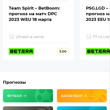
Team Spirit – BetBoom:
PSG.LGD – 
прогноз на матч DPC
прогноз н
2023 WEU 18 марта
2023 EEU 1
Ultrakill в матче
П1 со сче
5.00
Прогнозы
ФУТБОЛ
БАСКЕТБОЛ