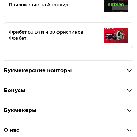
Приложение на Андроид
Фрибет 80 BYN и 80 фриспинов
Фонбет
Букмекерские конторы
Букмекеры Беларуси
Бонусы
Букмекеры на Андроид
Кешбэк
Букмекеры с бонусом
Букмекеры
Бонус на депозит
Букмекеры с приложениями
Betera
Промокоды
БК для ставок на киберспорт
О нас
Фонбет
Фрибеты