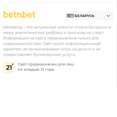
БК для ставок на футбол
Контакты
Винлайн
Промокоды Фонбет
Марафонбет
Бонусы Бетера
betnbet.by – это актуальные новости спорта Беларуси и
Бонусы Винлайн
мира, аналитические разборы и прогнозы на спорт.
Информация на сайте предназначена только для
совершеннолетних. Сайт носит информационный
характер: не организовывает игры на деньги и не
предоставляет букмекерские услуги.
Сайт предназначен для лиц
21
не младше 21 года