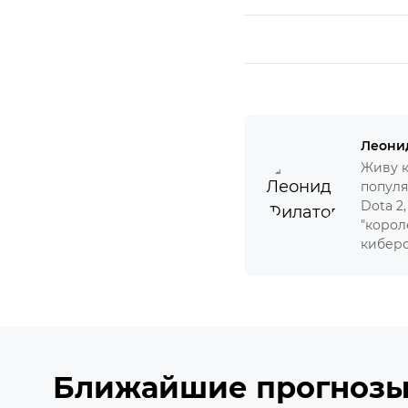
Леони
Живу к
популя
Dota 2
"корол
киберс
Ближайшие прогноз