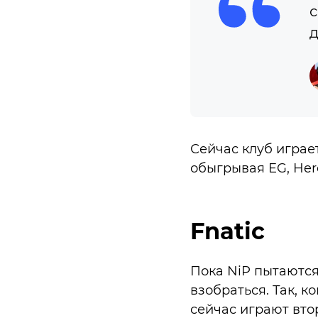
с
д
Сейчас клуб играе
обыгрывая EG, Heroic
Fnatic
Пока NiP пытаются 
взобраться. Так, 
сейчас играют вто