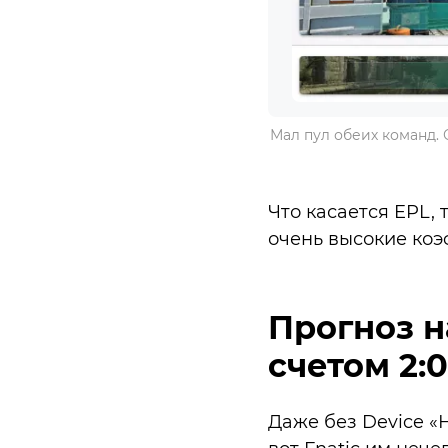
Мал пул обеих команд. О
Что касается EPL, 
очень высокие ко
Прогноз на
счетом 2:0
Даже без Device «