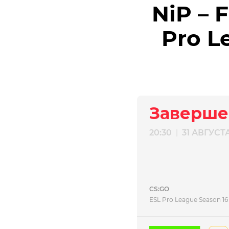
NiP – 
Pro L
Заверше
20:30
31 АВГУСТ
|
CS:GO
ESL Pro League Season 16