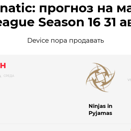
Fnatic: прогноз на м
eague Season 16 31 а
Device пора продавать
н
А
СРЕДА
Ninjas in
Pyjamas