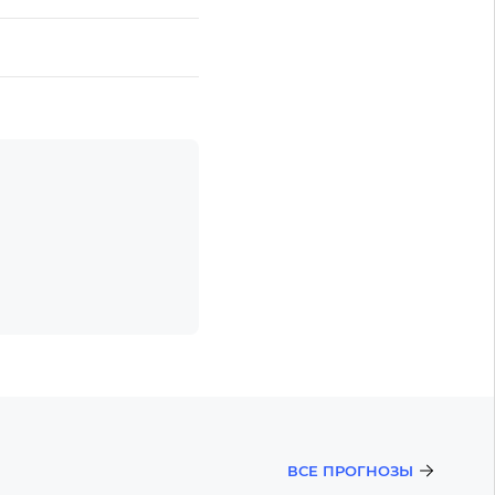
ВСЕ ПРОГНОЗЫ