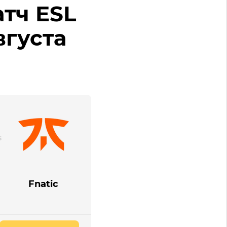
атч ESL
вгуста
Fnatic