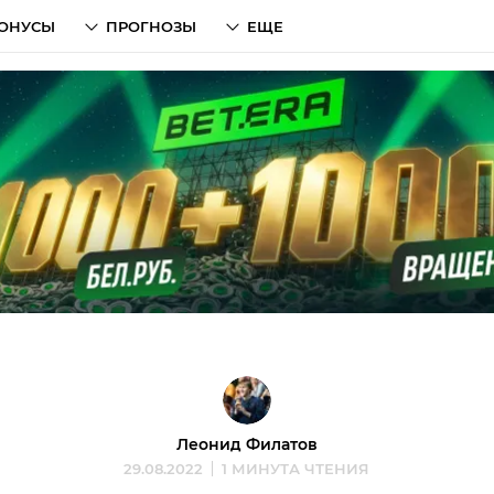
ОНУСЫ
ПРОГНОЗЫ
ЕЩЕ
Леонид Филатов
29.08.2022
1 МИНУТА ЧТЕНИЯ